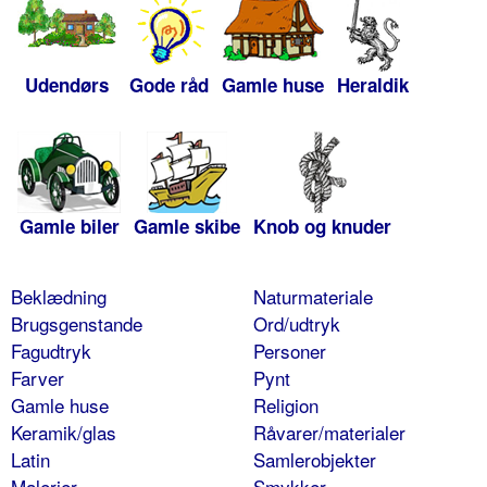
Udendørs
Gode råd
Gamle huse
Heraldik
Gamle biler
Gamle skibe
Knob og knuder
Beklædning
Naturmateriale
Brugsgenstande
Ord/udtryk
Fagudtryk
Personer
Farver
Pynt
Gamle huse
Religion
Keramik/glas
Råvarer/materialer
Latin
Samlerobjekter
Malerier
Smykker