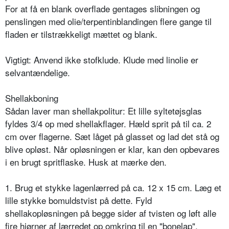
For at få en blank overflade gentages slibningen og
penslingen med olie/terpentinblandingen flere gange til
fladen er tilstrækkeligt mættet og blank.
Vigtigt: Anvend ikke stofklude. Klude med linolie er
selvantændelige.
Shellakboning
Sådan laver man shellakpolitur: Et lille syltetøjsglas
fyldes 3/4 op med shellakflager. Hæld sprit på til ca. 2
cm over flagerne. Sæt låget på glasset og lad det stå og
blive opløst. Når opløsningen er klar, kan den opbevares
i en brugt spritflaske. Husk at mærke den.
1. Brug et stykke lagenlærred på ca. 12 x 15 cm. Læg et
lille stykke bomuldstvist på dette. Fyld
shellakopløsningen på begge sider af tvisten og løft alle
fire hjørner af lærredet op omkring til en "bonelap".