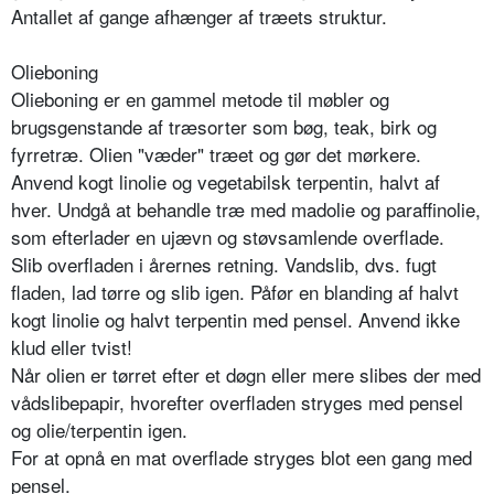
Antallet af gange afhænger af træets struktur.
Olieboning
Olieboning er en gammel metode til møbler og
brugsgenstande af træsorter som bøg, teak, birk og
fyrretræ. Olien "væder" træet og gør det mørkere.
Anvend kogt linolie og vegetabilsk terpentin, halvt af
hver. Undgå at behandle træ med madolie og paraffinolie,
som efterlader en ujævn og støvsamlende overflade.
Slib overfladen i årernes retning. Vandslib, dvs. fugt
fladen, lad tørre og slib igen. Påfør en blanding af halvt
kogt linolie og halvt terpentin med pensel. Anvend ikke
klud eller tvist!
Når olien er tørret efter et døgn eller mere slibes der med
vådslibepapir, hvorefter overfladen stryges med pensel
og olie/terpentin igen.
For at opnå en mat overflade stryges blot een gang med
pensel.