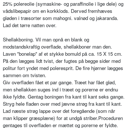
25% polereolie (symaskine- og paraffinolie i lige dele) og
vådslibepapir om en korkklods. Derved fremhæves
gløden i træsorter som mahogni. valnød og jakaranda.
Lad det tørre natten over.
Shellakboning. Vil man opnå en blank og
modstandskraftig overflade, shellakboner man den.
Laven "bonelap" af et stykke bomuld på ca. 15 X 15 cm.
På den lægges lidt tvist, der fugtes på begge sider med
politur fort yndet med poleresprit. De fire hjørner lægges
sammen om tvisten.
Giv overfladen fået et par gange. Træet har fået glød,
men shellakken suges ind i træet og porerne er endnu
ikke fyldte. Gentag boningen fra kant til kant seks gange.
Stryg hele fladen over med jævne strøg fra kant til kant.
Lad næste strøg lappe over det foregående (som når
man klipper græsplæne) for at undgå striber.Proceduren
gentages til overfladen er mættet og porerne er fyldte.