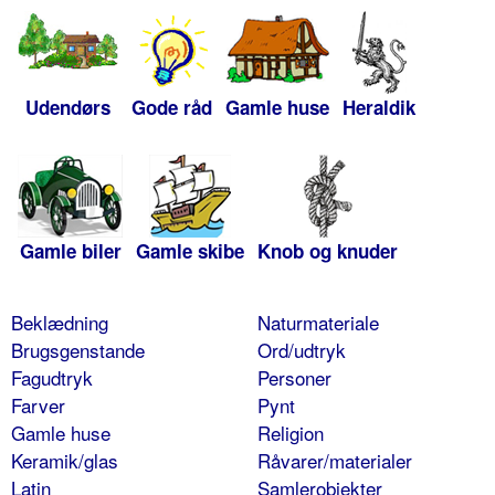
Udendørs
Gode råd
Gamle huse
Heraldik
Gamle biler
Gamle skibe
Knob og knuder
Beklædning
Naturmateriale
Brugsgenstande
Ord/udtryk
Fagudtryk
Personer
Farver
Pynt
Gamle huse
Religion
Keramik/glas
Råvarer/materialer
Latin
Samlerobjekter