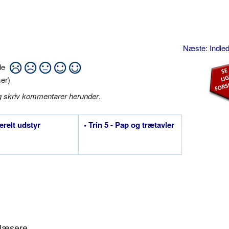
Næste: Indle
ide
er)
g skriv kommentarer herunder
.
erelt udstyr
• Trin 5 - Pap og trætavler
læsere