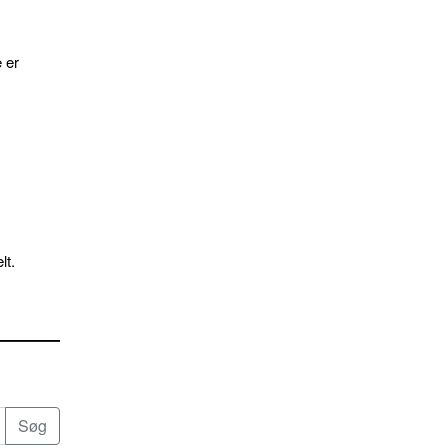
 er
lt.