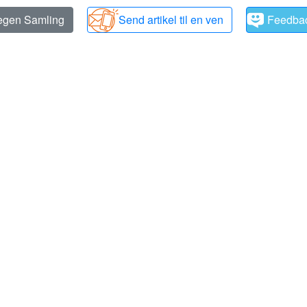
 egen Samling
Send artikel til en ven
Feedba