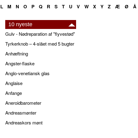
L
M
N
O
P
Q
R
S
T
U
V
W
X
Y
Z
Æ
Ø
Å
10 nyeste
Gulv - Nødreparation af "flyvestød"
Tyrkerknob – 4-slået med 5 bugter
Anhæftning
Angster-flaske
Anglo-venetiansk glas
Anglaise
Anfange
Aneroidbarometer
Andreasmønter
Andreaskors mønt