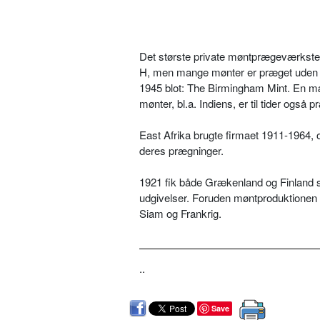
Det største private møntprægeværkste
H, men mange mønter er præget uden de
1945 blot: The Birmingham Mint. En mæ
mønter, bl.a. Indiens, er til tider også p
East Afrika brugte firmaet 1911-1964, o
deres prægninger.
1921 fik både Grækenland og Finland slå
udgivelser. Foruden møntproduktionen e
Siam og Frankrig.
..
Save