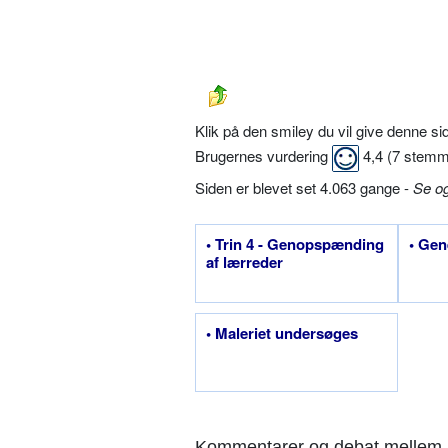
Klik på den smiley du vil give denne s
Brugernes vurdering
4,4
(
7
stemm
Siden er blevet set 4.063 gange -
Se o
• Trin 4 - Genopspænding
• Gen
af lærreder
• Maleriet undersøges
Kommentarer og debat mellem 