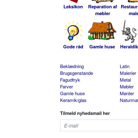
Leksikon
Reparation af
Restaur
møbler
male
Gode råd
Gamle huse
Heraldik
Beklædning
Latin
Brugsgenstande
Malerier
Fagudtryk
Metal
Farver
Møbler
Gamle huse
Mønter
Keramik/glas
Naturmat
Tilmeld nyhedsmail her