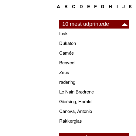
A
B
C
D
E
F
G
H
I
J
K
10 mest udprintede
fusk
Dukaton
Camée
Benved
Zeus
radering
Le Nain Brødrene
Giersing, Harald
Canova, Antonio
Rakkerglas