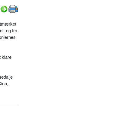
ntmærket
t. og fra
oniernes
 klare
medalje
Kina,