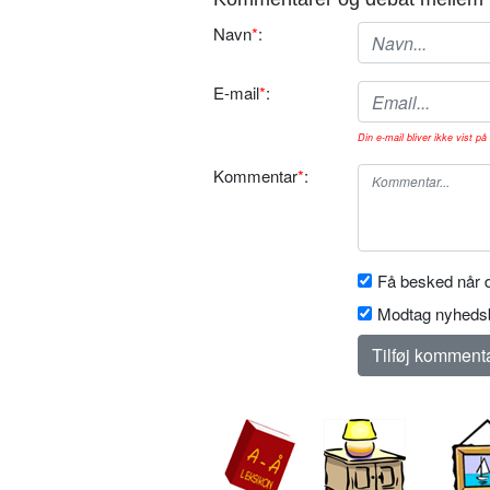
Navn
*
:
E-mail
*
:
Din e-mail bliver ikke vist på 
Kommentar
*
:
Få besked når d
Modtag nyhedsb