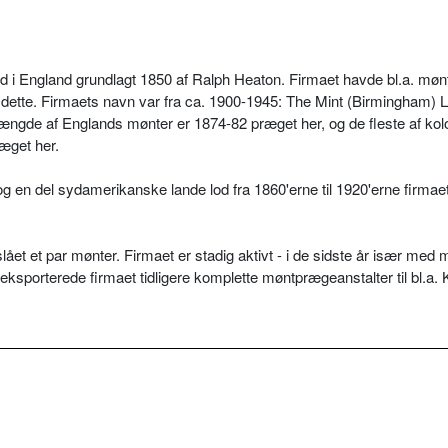
d i England grundlagt 1850 af Ralph Heaton. Firmaet havde bl.a. mø
tte. Firmaets navn var fra ca. 1900-1945: The Mint (Birmingham) Ld
ngde af Englands mønter er 1874-82 præget her, og de fleste af kol
ræget her.
g en del sydamerikanske lande lod fra 1860'erne til 1920'erne firmaet
et et par mønter. Firmaet er stadig aktivt - i de sidste år især med 
ksporterede firmaet tidligere komplette møntprægeanstalter til bl.a. 