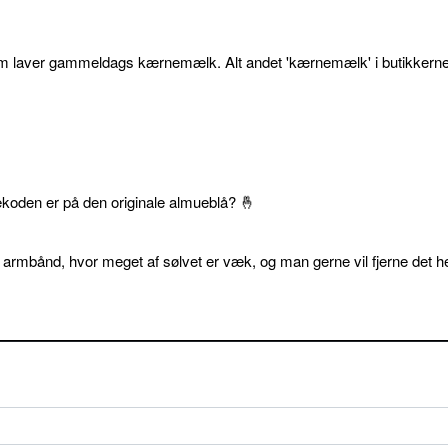
som laver gammeldags kærnemælk. Alt andet 'kærnemælk' i butikkerne
ekoden er på den originale almueblå? 🤞
 armbånd, hvor meget af sølvet er væk, og man gerne vil fjerne det he