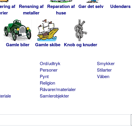
ering af
Rensning af
Reparation af
Gør det selv
Udendørs
rier
metaller
huse
Gamle biler
Gamle skibe
Knob og knuder
Ord/udtryk
Smykker
Personer
Stilarter
Pynt
Våben
Religion
Råvarer/materialer
eriale
Samlerobjekter