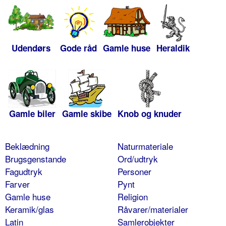
Udendørs
Gode råd
Gamle huse
Heraldik
Gamle biler
Gamle skibe
Knob og knuder
Beklædning
Naturmateriale
Brugsgenstande
Ord/udtryk
Fagudtryk
Personer
Farver
Pynt
Gamle huse
Religion
Keramik/glas
Råvarer/materialer
Latin
Samlerobjekter