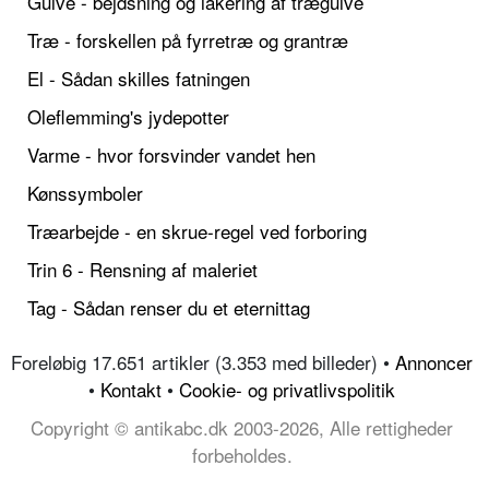
Gulve - bejdsning og lakering af trægulve
Træ - forskellen på fyrretræ og grantræ
El - Sådan skilles fatningen
Oleflemming's jydepotter
Varme - hvor forsvinder vandet hen
Kønssymboler
Træarbejde - en skrue-regel ved forboring
Trin 6 - Rensning af maleriet
Tag - Sådan renser du et eternittag
Foreløbig 17.651 artikler (3.353 med billeder) •
Annoncer
•
Kontakt
•
Cookie- og privatlivspolitik
Copyright © antikabc.dk 2003-2026, Alle rettigheder
forbeholdes.