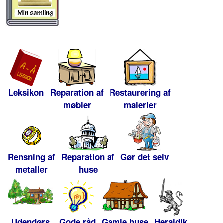
Leksikon
Reparation af
Restaurering af
møbler
malerier
Rensning af
Reparation af
Gør det selv
metaller
huse
Udendørs
Gode råd
Gamle huse
Heraldik