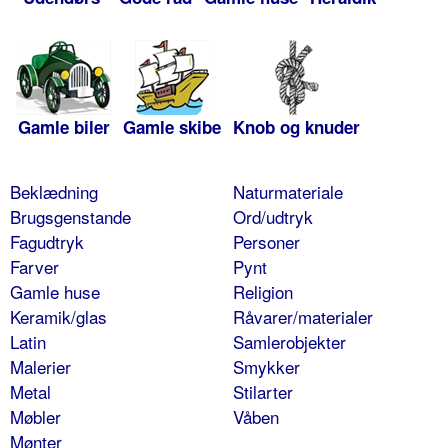
Gamle biler
Gamle skibe
Knob og knuder
Beklædning
Naturmateriale
Brugsgenstande
Ord/udtryk
Fagudtryk
Personer
Farver
Pynt
Gamle huse
Religion
Keramik/glas
Råvarer/materialer
Latin
Samlerobjekter
Malerier
Smykker
Metal
Stilarter
Møbler
Våben
Mønter