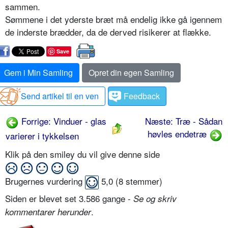
sammen.
Sømmene i det yderste bræt må endelig ikke gå igennem
de inderste brædder, da de derved risikerer at flække.
Save
Gem i Min Samling
Opret din egen Samling
Send artikel til en ven
Feedback
Forrige: Vinduer - glas
Næste: Træ - Sådan
høvles endetræ
varierer i tykkelsen
Klik på den smiley du vil give denne side
Brugernes vurdering
5,0
(
8
stemmer)
Siden er blevet set 3.586 gange -
Se og skriv
.
kommentarer herunder