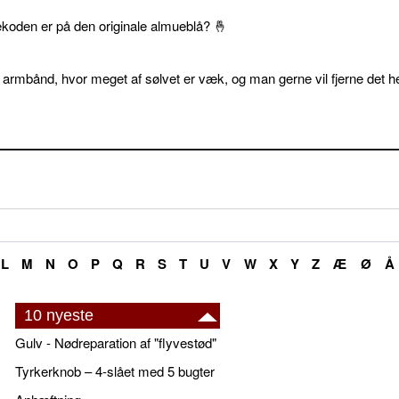
ekoden er på den originale almueblå? 🤞
 armbånd, hvor meget af sølvet er væk, og man gerne vil fjerne det he
L
M
N
O
P
Q
R
S
T
U
V
W
X
Y
Z
Æ
Ø
Å
10 nyeste
Gulv - Nødreparation af "flyvestød"
Tyrkerknob – 4-slået med 5 bugter