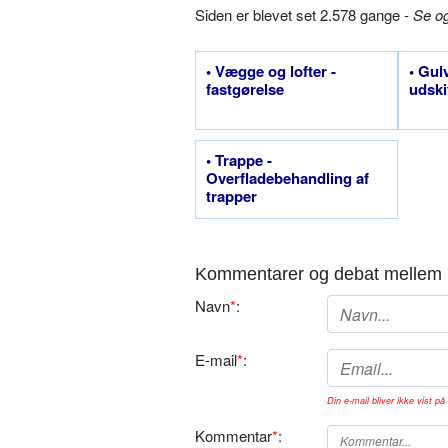
Siden er blevet set 2.578 gange -
Se o
• Vægge og lofter -
• Gulv
fastgørelse
udski
• Trappe -
Overfladebehandling af
trapper
Kommentarer og debat mellem 
Navn
*
:
E-mail
*
:
Din e-mail bliver ikke vist på 
Kommentar
*
: