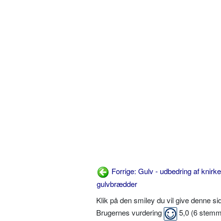
Forrige: Gulv - udbedring af knirk
gulvbrædder
Klik på den smiley du vil give denne s
Brugernes vurdering
5,0
(
6
stemm