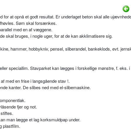
d for at opnå et godt resultat. Er underlaget beton skal alle ujævnhede
 afhøvles. Søm skal forsænkes.
g parallel med en af væggene.
e skal bruges, i nogle uger, for at de kan akklimatisere sig.
ine, hammer, hobbykniv, pensel, sliberandel, bankeklods, evt. jernski
ller speciallim. Stavparket kan lægges i forskellige mønstre, f. eks. i
f med en frise i langsgående stav !.
ående kanter. De slibes ned med el-slibemaskine.
-komponentlak.
låsende fjer og not.
stiftes.
 kan man lægge et lag korksmuldpap under.
 plastfilm.