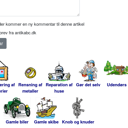
er kommer en ny kommentar til denne artikel
rev fra antikabc.dk
ering af
Rensning af
Reparation af
Gør det selv
Udendørs
rier
metaller
huse
Gamle biler
Gamle skibe
Knob og knuder