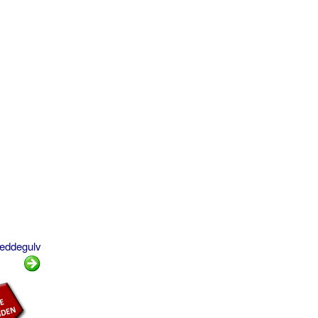
ræddegulv