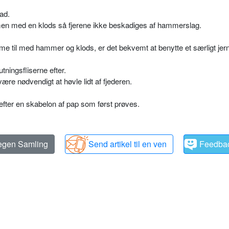
ad.
en med en klods så fjerene ikke beskadiges af hammerslag.
til med hammer og klods, er det bekvemt at benytte et særligt jernb
utningsfliserne efter.
være nødvendigt at høvle lidt af fjederen.
.
ter en skabelon af pap som først prøves.
 egen Samling
Send artikel til en ven
Feedba