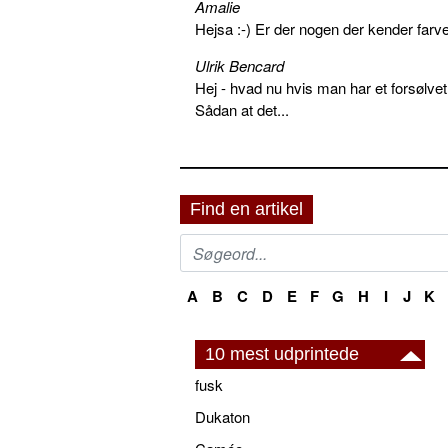
Amalie
Hejsa :-) Er der nogen der kender farv
Ulrik Bencard
Hej - hvad nu hvis man har et forsølvet
Sådan at det...
Find en artikel
A
B
C
D
E
F
G
H
I
J
K
10 mest udprintede
fusk
Dukaton