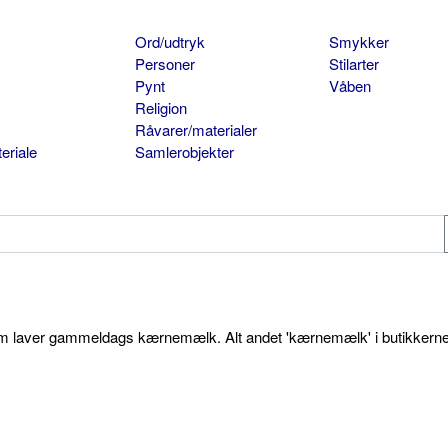
Ord/udtryk
Smykker
Personer
Stilarter
Pynt
Våben
Religion
Råvarer/materialer
eriale
Samlerobjekter
som laver gammeldags kærnemælk. Alt andet 'kærnemælk' i butikkerne