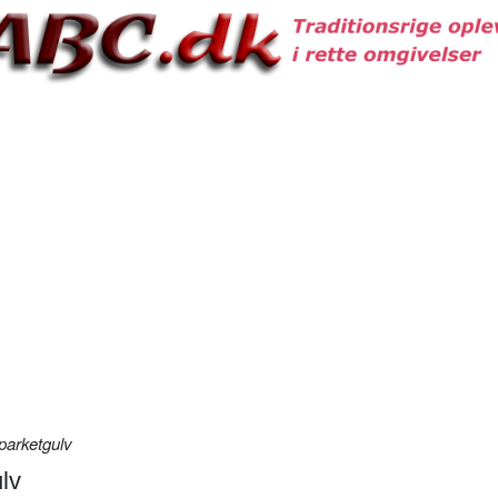
parketgulv
lv