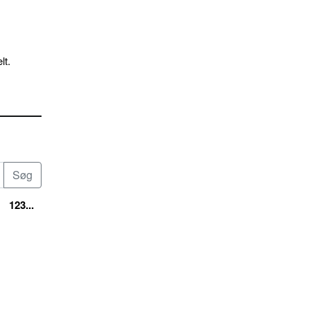
lt.
123...