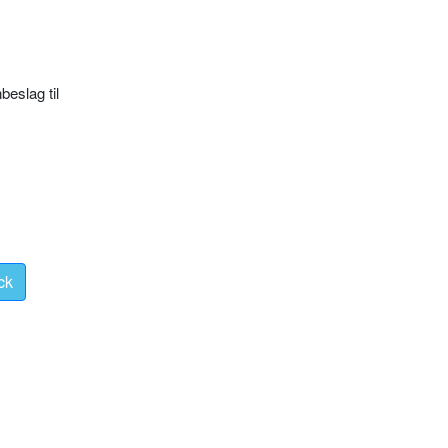
eslag til
ck