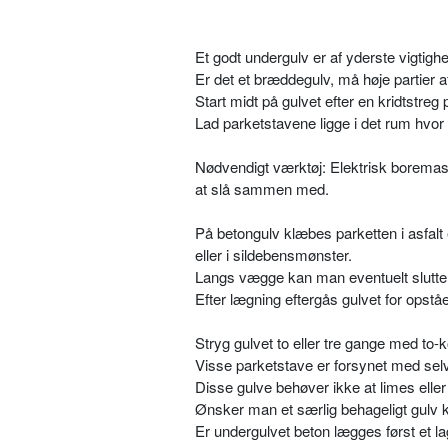
Et godt undergulv er af yderste vigtighe
Er det et bræddegulv, må høje partier
Start midt på gulvet efter en kridtstre
Lad parketstavene ligge i det rum hvor d
Nødvendigt værktøj: Elektrisk boremask
at slå sammen med.
På betongulv klæbes parketten i asfalt e
eller i sildebensmønster.
Langs vægge kan man eventuelt slutte a
Efter lægning eftergås gulvet for opst
Stryg gulvet to eller tre gange med to
Visse parketstave er forsynet med selv
Disse gulve behøver ikke at limes eller 
Ønsker man et særlig behageligt gulv
Er undergulvet beton lægges først et lag