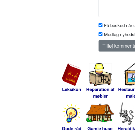
Få besked når d
Modtag nyhedsb
Leksikon
Reparation af
Restaur
møbler
male
Gode råd
Gamle huse
Heraldik