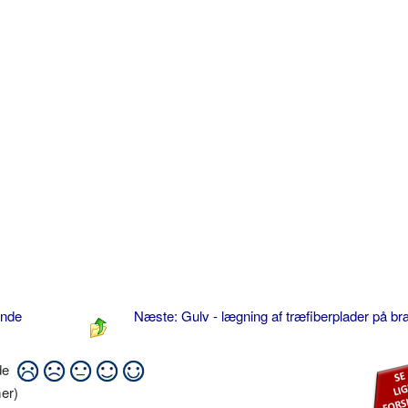
ende
Næste: Gulv - lægning af træfiberplader på b
ide
er)