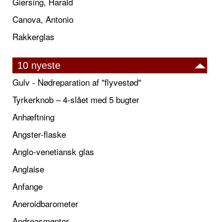
Giersing, Harald
Canova, Antonio
Rakkerglas
10 nyeste
Gulv - Nødreparation af "flyvestød"
Tyrkerknob – 4-slået med 5 bugter
Anhæftning
Angster-flaske
Anglo-venetiansk glas
Anglaise
Anfange
Aneroidbarometer
Andreasmønter