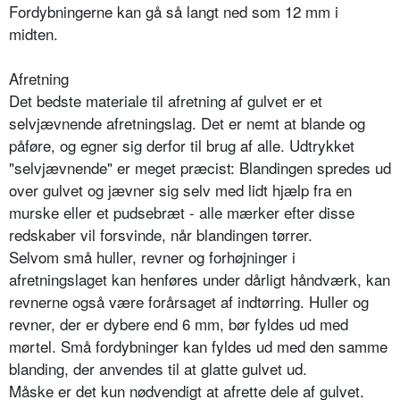
Fordybningerne kan gå så langt ned som 12 mm i
midten.
Afretning
Det bedste materiale til afretning af gulvet er et
selvjævnende afretningslag. Det er nemt at blande og
påføre, og egner sig derfor til brug af alle. Udtrykket
"selvjævnende" er meget præcist: Blandingen spredes ud
over gulvet og jævner sig selv med lidt hjælp fra en
murske eller et pudsebræt - alle mærker efter disse
redskaber vil forsvinde, når blandingen tørrer.
Selvom små huller, revner og forhøjninger i
afretningslaget kan henføres under dårligt håndværk, kan
revnerne også være forårsaget af indtørring. Huller og
revner, der er dybere end 6 mm, bør fyldes ud med
mørtel. Små fordybninger kan fyldes ud med den samme
blanding, der anvendes til at glatte gulvet ud.
Måske er det kun nødvendigt at afrette dele af gulvet.