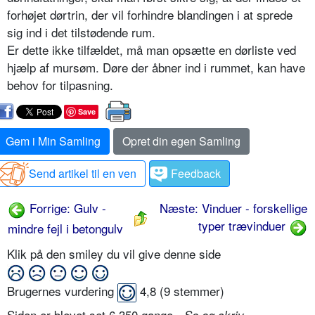
forhøjet dørtrin, der vil forhindre blandingen i at sprede
sig ind i det tilstødende rum.
Er dette ikke tilfældet, må man opsætte en dørliste ved
hjælp af mursøm. Døre der åbner ind i rummet, kan have
behov for tilpasning.
Save
Gem i Min Samling
Opret din egen Samling
Send artikel til en ven
Feedback
Forrige: Gulv -
Næste: Vinduer - forskellige
typer trævinduer
mindre fejl i betongulv
Klik på den smiley du vil give denne side
Brugernes vurdering
4,8
(
9
stemmer)
Siden er blevet set 6.350 gange -