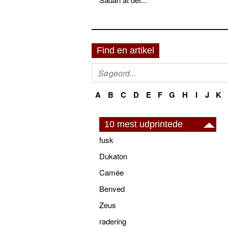
Find en artikel
A
B
C
D
E
F
G
H
I
J
K
10 mest udprintede
fusk
Dukaton
Camée
Benved
Zeus
radering