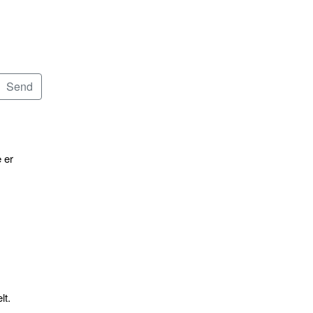
 er
lt.