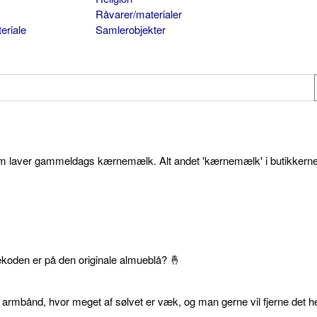
Råvarer/materialer
eriale
Samlerobjekter
som laver gammeldags kærnemælk. Alt andet 'kærnemælk' i butikkerne
ekoden er på den originale almueblå? 🤞
 armbånd, hvor meget af sølvet er væk, og man gerne vil fjerne det he