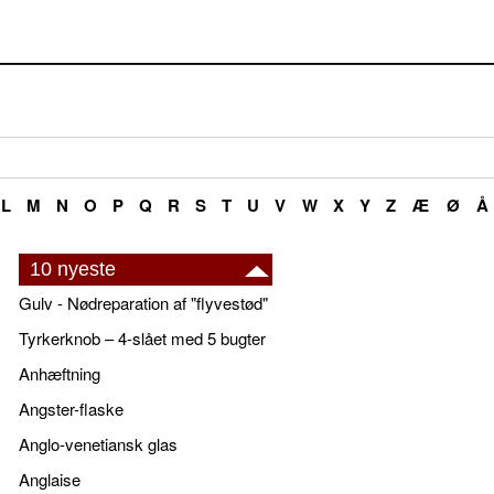
L
M
N
O
P
Q
R
S
T
U
V
W
X
Y
Z
Æ
Ø
Å
10 nyeste
Gulv - Nødreparation af "flyvestød"
Tyrkerknob – 4-slået med 5 bugter
Anhæftning
Angster-flaske
Anglo-venetiansk glas
Anglaise