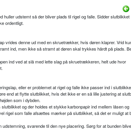
 huller udstemt så der bliver plads til rigel og falle. Sidder slutblikket
ke ordentligt.
gslap vrides denne ud med en skruetrækker, hvis døren klaprer. Vrid kun
stramt ind, men ikke så stramt at døren skal trykkes hårdt på plads. B
lappen ind ved at slå med lette slag på skruetrækkeren, helt ude hvor
t.
ingslap, eller er problemet at rigel og falle ikke passer ind i slutblikke
re end at flytte slutblikket, hvis det ikke er en så lille justering at slutb
 i højden som i dybden.
s slutblikket og der holdes et stykke karbonpapir ind mellem låsen og
såvel rigel som falle afsættes mærker på slutblikket, så det er muligt at
n udstemning, svarende til den nye placering. Sørg for at bunden blive