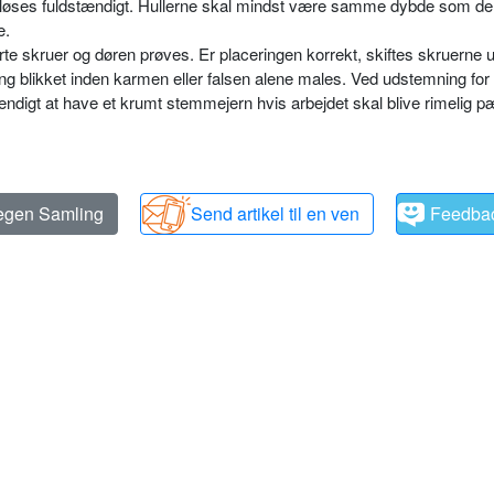
n udløses fuldstændigt. Hullerne skal mindst være samme dybde som d
e.
te skruer og døren prøves. Er placeringen korrekt, skiftes skruerne 
ng blikket inden karmen eller falsen alene males. Ved udstemning for s
endigt at have et krumt stemmejern hvis arbejdet skal blive rimelig p
 egen Samling
Send artikel til en ven
Feedba