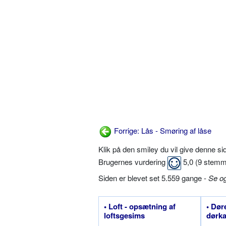
Forrige: Lås - Smøring af låse
Klik på den smiley du vil give denne s
Brugernes vurdering
5,0
(
9
stemm
Siden er blevet set 5.559 gange -
Se o
• Loft - opsætning af
• Dør
loftsgesims
dørk