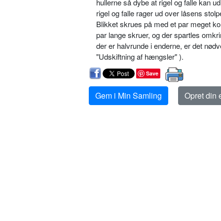
hullerne så dybe at rigel og falle ka
rigel og falle rager ud over låsens stolp
Blikket skrues på med et par meget kor
par lange skruer, og der spartles omkri
der er halvrunde i enderne, er det nødv
"Udskiftning af hængsler" ).
Save
Gem i Min Samling
Opret din