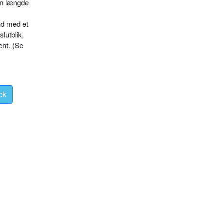
en længde
ud med et
lutblik,
ænt. (Se
ck