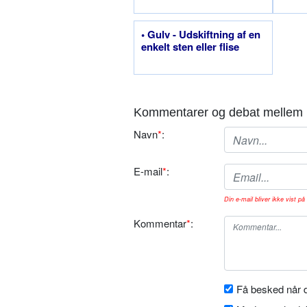
• Gulv - Udskiftning af en
enkelt sten eller flise
Kommentarer og debat mellem 
Navn
*
:
E-mail
*
:
Din e-mail bliver ikke vist på 
Kommentar
*
:
Få besked når d