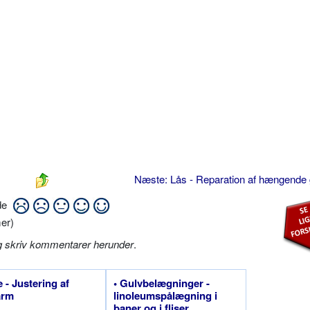
Næste: Lås - Reparation af hængende
ide
er)
g skriv kommentarer herunder
.
e - Justering af
• Gulvbelægninger -
arm
linoleumspålægning i
baner og i fliser