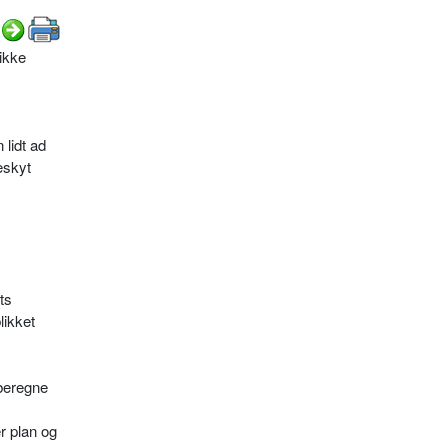
 ikke
 lidt ad
eskyt
ts
likket
 beregne
r plan og