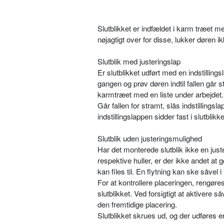
Slutblikket er indfældet i karm træet med
nøjagtigt over for disse, lukker døren ik
Slutblik med justeringslap
Er slutblikket udført med en indstillin
gangen og prøv døren indtil fallen går 
karmtræet med en liste under arbejdet.
Går fallen for stramt, slås indstillings
indstillingslappen sidder fast i slutblikke
Slutblik uden justeringsmulighed
Har det monterede slutblik ikke en juster
respektive huller, er der ikke andet at gø
kan files til. En flytning kan ske såvel
For at kontrollere placeringen, rengøre
slutblikket. Ved forsigtigt at aktivere 
den fremtidige placering.
Slutblikket skrues ud, og der udføres e