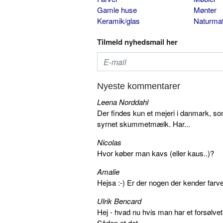
Gamle huse
Mønter
Keramik/glas
Naturmat
Tilmeld nyhedsmail her
Nyeste kommentarer
Leena Norddahl
Der findes kun et mejeri i danmark, 
syrnet skummetmælk. Har...
Nicolas
Hvor køber man kavs (eller kaus..)?
Amalie
Hejsa :-) Er der nogen der kender farv
Ulrik Bencard
Hej - hvad nu hvis man har et forsølvet
Sådan at det...