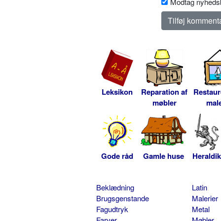
Modtag nyhedsb
Leksikon
Reparation af
Restaur
møbler
male
Gode råd
Gamle huse
Heraldik
Beklædning
Latin
Brugsgenstande
Malerier
Fagudtryk
Metal
Farver
Møbler