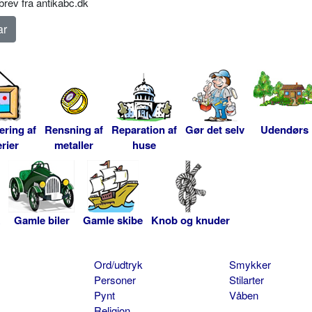
rev fra antikabc.dk
ering af
Rensning af
Reparation af
Gør det selv
Udendørs
rier
metaller
huse
Gamle biler
Gamle skibe
Knob og knuder
Ord/udtryk
Smykker
Personer
Stilarter
Pynt
Våben
Religion