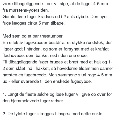
være tilbageliggende - det vil sige, at de ligger 4-5 mm
fra murstens-ydersiden.
Gamle, løse fuger kradses ud i 2 an's dybde. Den nye
fuge lægges cirka 5 mm tilbage.
Med søm og et par træstumper
En effektiv fugekradser består af et stykke rundstok, der
ligger godt i hånden, og som er forsynet med et kraftigt
fladhovedet søm banket ned i den ene ende.
Til tilbageliggende fuger bruges et bræt med et hak og 1-
2 søm slået ind i hakket, så hovederne tilsammen danner
næsten en fugebredde. Men sømmene skal rage 4-5 mm
ud - eller svarende til den ønskede fugedybde.
1. Langt de fleste ældre og løse fuger vil give op over for
den hjemmelavede fugekradser.
2. De fyldte fuger »lægges tilbage« med dette enkle