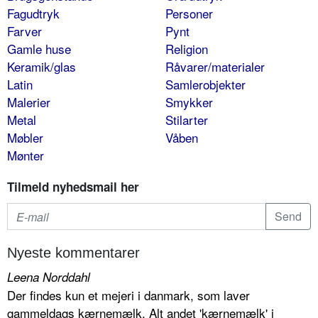
Fagudtryk
Personer
Farver
Pynt
Gamle huse
Religion
Keramik/glas
Råvarer/materialer
Latin
Samlerobjekter
Malerier
Smykker
Metal
Stilarter
Møbler
Våben
Mønter
Tilmeld nyhedsmail her
Nyeste kommentarer
Leena Norddahl
Der findes kun et mejeri i danmark, som laver
gammeldags kærnemælk. Alt andet 'kærnemælk' i