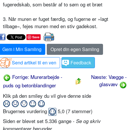
fugeredskab, som består af to søm og et bræt
3. Når muren er fuget færdig, og fugerne er »lagt
tilbage«, fejes muren med en stiv gadekost.
Save
Gem i Min Samling
Opret din egen Samling
Send artikel til en ven
Feedback
Forrige: Murerarbejde -
Næste: Vægge -
glasvæv
puds og betonblandinger
Klik på den smiley du vil give denne side
Brugernes vurdering
5,0
(
7
stemmer)
Siden er blevet set 5.336 gange -
Se og skriv
.
kommentarer herunder