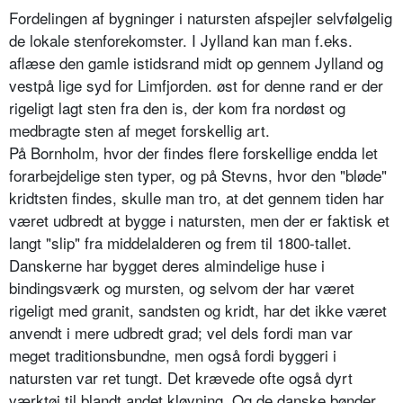
Fordelingen af bygninger i natursten afspejler selvfølgelig
de lokale stenforekomster. I Jylland kan man f.eks.
aflæse den gamle istidsrand midt op gennem Jylland og
vestpå lige syd for Limfjorden. øst for denne rand er der
rigeligt lagt sten fra den is, der kom fra nordøst og
medbragte sten af meget forskellig art.
På Bornholm, hvor der findes flere forskellige endda let
forarbejdelige sten typer, og på Stevns, hvor den "bløde"
kridtsten findes, skulle man tro, at det gennem tiden har
været udbredt at bygge i natursten, men der er faktisk et
langt "slip" fra middelalderen og frem til 1800-tallet.
Danskerne har bygget deres almindelige huse i
bindingsværk og mursten, og selvom der har været
rigeligt med granit, sandsten og kridt, har det ikke været
anvendt i mere udbredt grad; vel dels fordi man var
meget traditionsbundne, men også fordi byggeri i
natursten var ret tungt. Det krævede ofte også dyrt
værktøj til blandt andet kløvning. Og de danske bønder