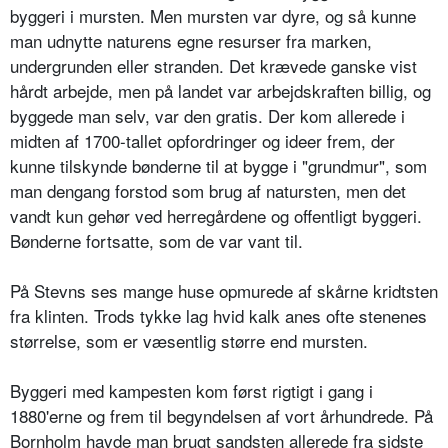
byggeri i mursten. Men mursten var dyre, og så kunne
man udnytte naturens egne resurser fra marken,
undergrunden eller stranden. Det krævede ganske vist
hårdt arbejde, men på landet var arbejdskraften billig, og
byggede man selv, var den gratis. Der kom allerede i
midten af 1700-tallet opfordringer og ideer frem, der
kunne tilskynde bønderne til at bygge i "grundmur", som
man dengang forstod som brug af natursten, men det
vandt kun gehør ved herregårdene og offentligt byggeri.
Bønderne fortsatte, som de var vant til.
På Stevns ses mange huse opmurede af skårne kridtsten
fra klinten. Trods tykke lag hvid kalk anes ofte stenenes
størrelse, som er væsentlig større end mursten.
Byggeri med kampesten kom først rigtigt i gang i
1880'erne og frem til begyndelsen af vort århundrede. På
Bornholm havde man brugt sandsten allerede fra sidste