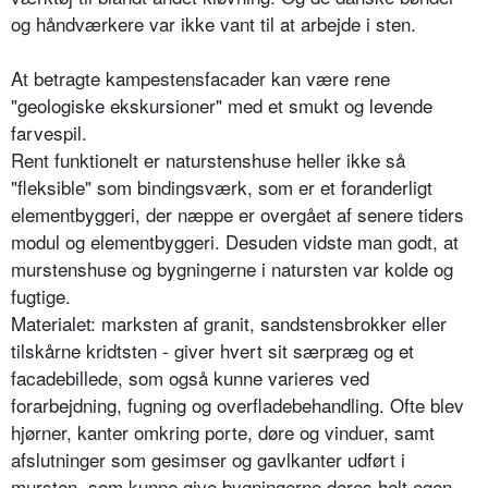
og håndværkere var ikke vant til at arbejde i sten.
At betragte kampestensfacader kan være rene
"geologiske ekskursioner" med et smukt og levende
farvespil.
Rent funktionelt er naturstenshuse heller ikke så
"fleksible" som bindingsværk, som er et foranderligt
elementbyggeri, der næppe er overgået af senere tiders
modul og elementbyggeri. Desuden vidste man godt, at
murstenshuse og bygningerne i natursten var kolde og
fugtige.
Materialet: marksten af granit, sandstensbrokker eller
tilskårne kridtsten - giver hvert sit særpræg og et
facadebillede, som også kunne varieres ved
forarbejdning, fugning og overfladebehandling. Ofte blev
hjørner, kanter omkring porte, døre og vinduer, samt
afslutninger som gesimser og gavlkanter udført i
mursten, som kunne give bygningerne deres helt egen