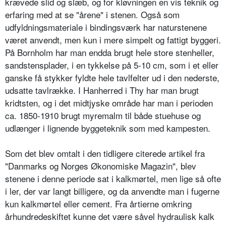
krævede slid og slæb, og for kløvningen en vis teknik og
erfaring med at se "årene" i stenen. Også som
udfyldningsmateriale i bindingsværk har naturstenene
været anvendt, men kun i mere simpelt og fattigt byggeri.
På Bornholm har man endda brugt hele store stenheller,
sandstensplader, i en tykkelse på 5-10 cm, som i et eller
ganske få stykker fyldte hele tavlfelter ud i den nederste,
udsatte tavlrække. I Hanherred i Thy har man brugt
kridtsten, og i det midtjyske område har man i perioden
ca. 1850-1910 brugt myremalm til både stuehuse og
udlænger i lignende byggeteknik som med kampesten.
Som det blev omtalt i den tidligere citerede artikel fra
"Danmarks og Norges Økonomiske Magazin", blev
stenene i denne periode sat i kalkmørtel, men lige så ofte
i ler, der var langt billigere, og da anvendte man i fugerne
kun kalkmørtel eller cement. Fra årtierne omkring
århundredeskiftet kunne det være såvel hydraulisk kalk