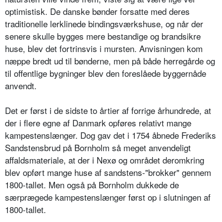
optimistisk. De danske bønder forsatte med deres
traditionelle lerklinede bindingsværkshuse, og når der
senere skulle bygges mere bestandige og brandsikre
huse, blev det fortrinsvis i mursten. Anvisningen kom
næppe bredt ud til bønderne, men på både herregårde og
til offentlige bygninger blev den foreslåede byggernåde
anvendt.
Det er først i de sidste to årtier af forrige århundrede, at
der i flere egne af Danmark opføres relativt mange
kampestenslænger. Dog gav det i 1754 åbnede Frederiks
Sandstensbrud på Bornholm så meget anvendeligt
affaldsmateriale, at der i Nexø og området deromkring
blev opført mange huse af sandstens-"brokker" gennem
1800-tallet. Men også på Bornholm dukkede de
særprægede kampestenslænger først op i slutningen af
1800-tallet.