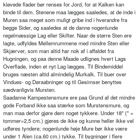
kløvede flader bør renses for Jord, for at Kalken kan
binde til dem. Stenene maa lægges saaledes, at de inde i
Muren saa meget som muligt gribe ind i hverandre fra
begge Sider, og saaledes at de danne nogenlunde
regelmæssige Lag eller Skifter. Naar de større Sten ere
lagte, udfyldes Mellemrummene med mindre Sten eller
Skjærver, som man altid har nok af i affaldet fra
Hugningen, og paa denne Maade udlignes hvert Lags
Overflade, inden et nyt Lag lægges. Til Bindemiddel
bruges næsten altid almindelig Murkalk. Til buer over
Vindues- og Døraabninger og til Gesimser benyttes
sædvanligvis Mursten.
Saadanne Kampestensmure ere paa Grund af det mindre
gode Forband ikke saa stærke som Murstensmure, og
man maa derfor gjøre dem noget tykkere. Under 18" (" =
tommer=2,5 cm.) gjøres de ikke og kunne heller ikke vel
udføres tyndere; nogenlunde høje Mure bør ikke være
under 1 Alen (ca.60 cm.) tykke. Til bygninger i flere