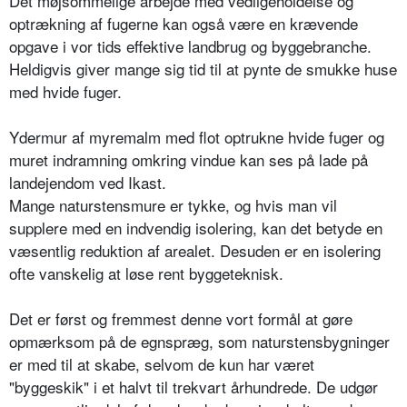
Det møjsommelige arbejde med vedligeholdelse og
optrækning af fugerne kan også være en krævende
opgave i vor tids effektive landbrug og byggebranche.
Heldigvis giver mange sig tid til at pynte de smukke huse
med hvide fuger.
Ydermur af myremalm med flot optrukne hvide fuger og
muret indramning omkring vindue kan ses på lade på
landejendom ved Ikast.
Mange naturstensmure er tykke, og hvis man vil
supplere med en indvendig isolering, kan det betyde en
væsentlig reduktion af arealet. Desuden er en isolering
ofte vanskelig at løse rent byggeteknisk.
Det er først og fremmest denne vort formål at gøre
opmærksom på de egnspræg, som naturstensbygninger
er med til at skabe, selvom de kun har været
"byggeskik" i et halvt til trekvart århundrede. De udgør