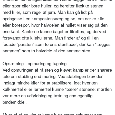
eller spor eller bore huller, og herefter flække stenen
med kiler, som regel af jern. Man kan gå lidt på
opdagelse i en kampestensvæg og se, om der er kile-
eller borespor, hvor halvdelen af hullet viser sig på den
ene kant. Kanterne kunne bagefter tilrettes, og derved
forsvandt ofte kilehullerne. Man finder af og til i en
facade "parsten" som to ens stenflader, der kan "lægges
sammen" som to halvdele af den samme sten.
Opsætning - opmuring og fugning
Ved opmuringen af rå sten og kløvet kamp er der snarere
tale om stabling end muring. Ved stablingen blev der
indlagt mindre kiler for at stabilisere, idet hverken
kalkmørtel eller lermørtel kunne "bære" stenene; mørtlen
var mere en udfyldning og tætning end egentlig
bindemiddel.
Mure af rå og kløvet kamp blev gerne opbygget som