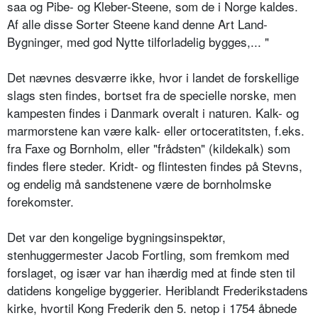
saa og Pibe- og Kleber-Steene, som de i Norge kaldes.
Af alle disse Sorter Steene kand denne Art Land-
Bygninger, med god Nytte tilforladelig bygges,... "
Det nævnes desværre ikke, hvor i landet de forskellige
slags sten findes, bortset fra de specielle norske, men
kampesten findes i Danmark overalt i naturen. Kalk- og
marmorstene kan være kalk- eller ortoceratitsten, f.eks.
fra Faxe og Bornholm, eller "frådsten" (kildekalk) som
findes flere steder. Kridt- og flintesten findes på Stevns,
og endelig må sandstenene være de bornholmske
forekomster.
Det var den kongelige bygningsinspektør,
stenhuggermester Jacob Fortling, som fremkom med
forslaget, og især var han ihærdig med at finde sten til
datidens kongelige byggerier. Heriblandt Frederikstadens
kirke, hvortil Kong Frederik den 5. netop i 1754 åbnede