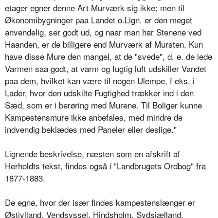
etager egner denne Art Murværk sig ikke; men til
Økonomibygninger paa Landet o.Lign. er den meget
anvendelig, ser godt ud, og naar man har Stenene ved
Haanden, er de billigere end Murværk af Mursten. Kun
have disse Mure den mangel, at de "svede", d. e. de lede
Varmen saa godt, at varm og fugtig luft udskiller Vandet
paa dem, hvilket kan være til nogen Ulempe, f eks. i
Lader, hvor den udskilte Fugtighed trækker ind i den
Sæd, som er i berøring med Murene. Til Boliger kunne
Kampestensmure ikke anbefales, med mindre de
indvendig beklædes med Paneler eller deslige."
Lignende beskrivelse, næsten som en afskrift af
Herholdts tekst, findes også i "Landbrugets Ordbog" fra
1877-1883.
De egne, hvor der især findes kampestenslænger er
Østjylland, Vendsyssel, Hindsholm, Sydsjælland,