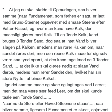
"....At jeg nu skal skride til Opmuringen, saa bliver
samme (naar Fundamentet, som førhen er sagt, er lagt
med Grund-Steene) opjævnet med smaae Steene efter
Vatter-Passet; og hvor man kand have Kalk, der
maaesligt giøres med Kalk. Til en Tønde Kalk, kand
bruges 3 Tønder Sand, dog saa at intet Vand bliver
slagen på Kalken, imedens man rører Kalken om, naar
sandet røres deri, men den reene Kalk maae for sig selv
være saa tynd oprørt, at den kand tage imod de 3 Tønder
Sand, ... at det ikke skal giøres nødig at slaae Vand
derpå, medens man rører Sandet deri, hvilket har sin
store Nytte i at binde Kalket.
Lige det samme maae og skee og iagttages ved Leeret;
men det maa være sær feed Leer, om det skal kunde
taale een Tønde Sand.......
Naar nu de Store eller Hoved-Steenene staaer,..., saa
bliver samme, ligesom i Fundamentet er skeet, opjævnet