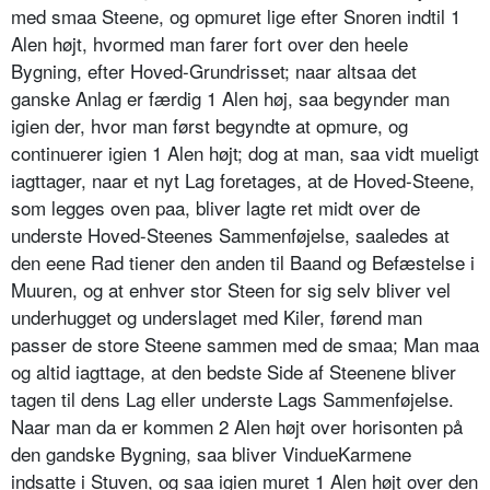
med smaa Steene, og opmuret lige efter Snoren indtil 1
Alen højt, hvormed man farer fort over den heele
Bygning, efter Hoved-Grundrisset; naar altsaa det
ganske Anlag er færdig 1 Alen høj, saa begynder man
igien der, hvor man først begyndte at opmure, og
continuerer igien 1 Alen højt; dog at man, saa vidt mueligt
iagttager, naar et nyt Lag foretages, at de Hoved-Steene,
som legges oven paa, bliver lagte ret midt over de
underste Hoved-Steenes Sammenføjelse, saaledes at
den eene Rad tiener den anden til Baand og Befæstelse i
Muuren, og at enhver stor Steen for sig selv bliver vel
underhugget og underslaget med Kiler, førend man
passer de store Steene sammen med de smaa; Man maa
og altid iagttage, at den bedste Side af Steenene bliver
tagen til dens Lag eller underste Lags Sammenføjelse.
Naar man da er kommen 2 Alen højt over horisonten på
den gandske Bygning, saa bliver VindueKarmene
indsatte i Stuven, og saa igien muret 1 Alen højt over den