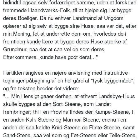
hidindtil ogsaa selv forfærdiget samme, uden at forskrive
fremmede Haandværks-Folk, til at hjelpe sig i at bygge
deres Boeliger. Da nu enhver Landmand af Ungdom
oplærer af sig selv at bygge sine Huse, saa var det, efter
min Mening, let at underrette dem om, hvorledes de i
fremtiden kunde lære at bygge deres Huse stærke af
Grundmur, paa det at saa vel de som deres
Efterkommere, kunde have godt deraf..."
I artiklen angives en nøjere anvisning med instruktive
tegninger påbygning af en hel gård af "tysk byggemåde",
og fra teksten hedder det videre:
"... Min Hensigt gaaer derhen, at ethvert Landsbye-Huus
skulle bygges af den Sort Steene, som Landet
frembringer; thi i en Provins findes der Kampe-Steene, i
en anden Kalk-Steene og Marmor-Steene, endnu i en
anden de saa kaldte Kriid-Steene og Flinte-Steene, samt
Sand-Stene, saa vel som og Fet-Steene eller Telle-Stene,