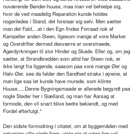
nuværende Bønder-huuse, maa man vel behielpe sig,
hvor de ved maadelig Reparation kunde holdes
nogenledes i Stand, det forstaar sig selv. Men sætter
man det Fald,...at i den Egn findes Forraad nok af
Kampeller anden Steen, ligesom mange af vore Marker
og Overdrifter dermed desværre er overstrøede,
Agerdyrkningen til stor Hinder og Skade. Eller og, om jeg
sætter, at Strandbredden som altid har Steen nok, er
ikke langt fra liggende, saasom paa vore mange Øer og
Halv-Øer, see da falder den Sandhed straks i øjnene, at
man lige saa let kunde have murede, som kliinte
Huuse.....Denne Bygningsmaade er allerede begyndt paa
nogle Steder her i Siælland, og man har Aarsag at
formode, den vil snart blive bedre bekiendt, og med
Fordel efterfulgt."
Den sidste formodning i citatet, om at byggemåden med
natursten ville vinde frem, viste sig at være lige vel