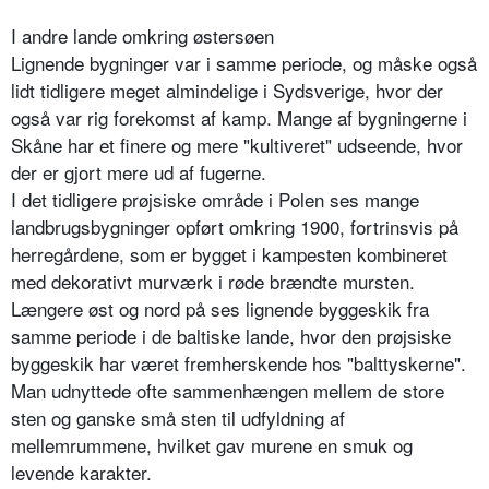
I andre lande omkring østersøen
Lignende bygninger var i samme periode, og måske også
lidt tidligere meget almindelige i Sydsverige, hvor der
også var rig forekomst af kamp. Mange af bygningerne i
Skåne har et finere og mere "kultiveret" udseende, hvor
der er gjort mere ud af fugerne.
I det tidligere prøjsiske område i Polen ses mange
landbrugsbygninger opført omkring 1900, fortrinsvis på
herregårdene, som er bygget i kampesten kombineret
med dekorativt murværk i røde brændte mursten.
Længere øst og nord på ses lignende byggeskik fra
samme periode i de baltiske lande, hvor den prøjsiske
byggeskik har været fremherskende hos "balttyskerne".
Man udnyttede ofte sammenhængen mellem de store
sten og ganske små sten til udfyldning af
mellemrummene, hvilket gav murene en smuk og
levende karakter.