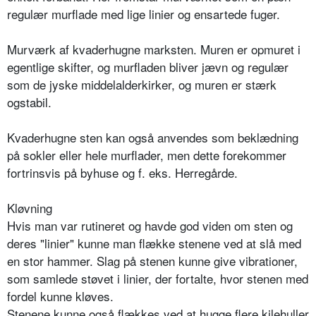
regulær murflade med lige linier og ensartede fuger.
Murværk af kvaderhugne marksten. Muren er opmuret i
egentlige skifter, og murfladen bliver jævn og regulær
som de jyske middelalderkirker, og muren er stærk
ogstabil.
Kvaderhugne sten kan også anvendes som beklædning
på sokler eller hele murflader, men dette forekommer
fortrinsvis på byhuse og f. eks. Herregårde.
Kløvning
Hvis man var rutineret og havde god viden om sten og
deres "linier" kunne man flække stenene ved at slå med
en stor hammer. Slag på stenen kunne give vibrationer,
som samlede støvet i linier, der fortalte, hvor stenen med
fordel kunne kløves.
Stenene kunne også flækkes ved at hugge flere kilehuller