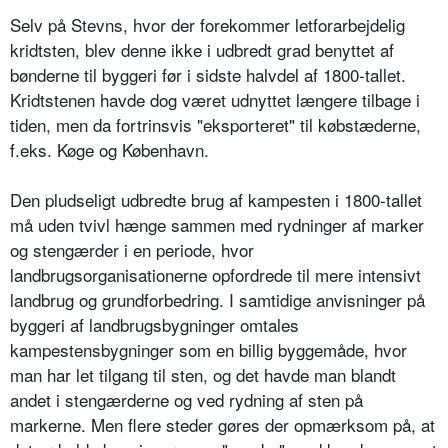
Selv på Stevns, hvor der forekommer letforarbejdelig
kridtsten, blev denne ikke i udbredt grad benyttet af
bønderne til byggeri før i sidste halvdel af 1800-tallet.
Kridtstenen havde dog været udnyttet længere tilbage i
tiden, men da fortrinsvis "eksporteret" til købstæderne,
f.eks. Køge og København.
Den pludseligt udbredte brug af kampesten i 1800-tallet
må uden tvivl hænge sammen med rydninger af marker
og stengærder i en periode, hvor
landbrugsorganisationerne opfordrede til mere intensivt
landbrug og grundforbedring. I samtidige anvisninger på
byggeri af landbrugsbygninger omtales
kampestensbygninger som en billig byggemåde, hvor
man har let tilgang til sten, og det havde man blandt
andet i stengærderne og ved rydning af sten på
markerne. Men flere steder gøres der opmærksom på, at