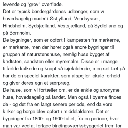
levende og "grov" overflade.
Det er typisk bøndergårdenes udlænger, som vi
hovedsagelig møder i Østjylland, Vendsyssel,
Hindsholm, Sydsjælland, Vestsjælland, på Sydlolland og
på Bornholm.
De bygninger, som er opført i kampesten fra markerne,
er markante, men der hører også andre bygninger til
gruppen af naturstenshuse, nemlig huse bygget af
kridtsten, sandsten eller myremalm. Disse er i mange
tilfælde kalkede og knapt så iøjefaldende, men set tæt på
har de en speciel karakter, som afspejler lokale forhold
og giver deres egn et særpræg.
De huse, som vi fortæller om, er de enkle og anonyme
huse, hovedsagelig på landet. Men også i byerne findes
de - og det fra en langt senere periode, end da vore
kirker og borge blev opført i middelalderen. Det er
bygninger fra 1800- og 1900-tallet, fra en periode, hvor
man var ved at forlade bindingsværksbyggeriet frem for