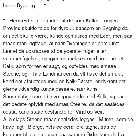
heele Bygning......"
"...Hernæst er at erindre, at dersom Kalket i nogen
Provins skulde falde for dyre,... saasom en Bygning da,
om det skulle være, kunde opmuures med Leer, men saa
maae man iagttage, at naar Bygningen er opmuuret,
Leeret da udkradses af de yderste Fuger eller
sammenføjelser, og igien udspekkes med præpareret
Kalk, som forhen er sagt, og opfyldes med smaae
Steene; og, i fald Landmanden da vil have det smukt,
kand det afpudtses med en Kalk-Børste, endskiønt det
gierne udvendig kunde passere,naar kuns
Sammenføjelserne bleve opputsede med Kalk, og paa
det bedste opfyldt med smaa Steene, da det saaledes
ogsaa kand staae bestandig for Vind og Vejr.
Alle slags Steene maae saaledes legges i Muren, som de
have lagt i Bierget hvis de deraf ere tagne, saa de
kommer til igien at ligge paa samme Side, som de fra