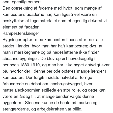
som egentlig cement.
Den optrækning af fugerne med hvidt, som mange af
kampestensfacaderne har, kan ligeså vel være en
beskyttelse af fugematerialet som et egentlig dekorativt
element på facaden.
Kampestenslænger
Bygninger opført med kampesten findes stort set alle
steder i landet, hvor man har haft kampesten; dvs. at
man i marskegnene og på hedesletterne ikke finder
sådanne bygninger. De blev opført hovedsagelig i
perioden 1880-1910, og man har ikke noget entydigt svar
på, hvorfor der i denne periode opføres mange længer i
kampesten. Der forgik i sidste halvdel af forrige
århundrede en debat om landbrugsbyggeri, hvor
materialeøkonomien spillede en stor rolle, og dette kan
være en årsag til, at mange bønder valgte denne
byggeform. Stenene kunne de hente på marken og i
stengærderne, og arbejdskraften var billig.