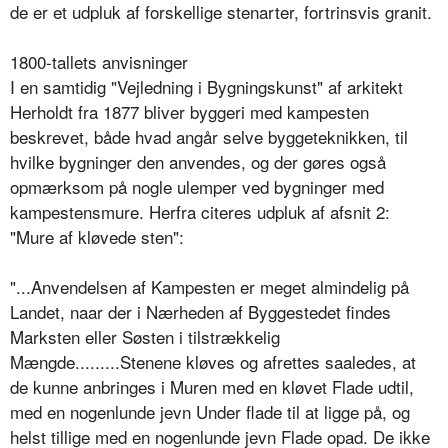
de er et udpluk af forskellige stenarter, fortrinsvis granit.
1800-tallets anvisninger
I en samtidig "Vejledning i Bygningskunst" af arkitekt
Herholdt fra 1877 bliver byggeri med kampesten
beskrevet, både hvad angår selve byggeteknikken, til
hvilke bygninger den anvendes, og der gøres også
opmærksom på nogle ulemper ved bygninger med
kampestensmure. Herfra citeres udpluk af afsnit 2:
"Mure af kløvede sten":
"...Anvendelsen af Kampesten er meget almindelig på
Landet, naar der i Nærheden af Byggestedet findes
Marksten eller Søsten i tilstrækkelig
Mængde.........Stenene kløves og afrettes saaledes, at
de kunne anbringes i Muren med en kløvet Flade udtil,
med en nogenlunde jevn Under flade til at ligge på, og
helst tillige med en nogenlunde jevn Flade opad. De ikke