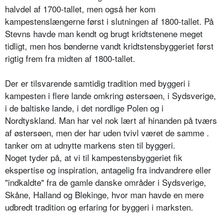
halvdel af 1700-tallet, men også her kom
kampestenslængerne først i slutningen af 1800-tallet. På
Stevns havde man kendt og brugt kridtstenene meget
tidligt, men hos bønderne vandt kridtstensbyggeriet først
rigtig frem fra midten af 1800-tallet.
Der er tilsvarende samtidig tradition med byggeri i
kampesten i flere lande omkring østersøen, i Sydsverige,
i de baltiske lande, i det nordlige Polen og i
Nordtyskland. Man har vel nok lært af hinanden på tværs
af østersøen, men der har uden tvivl været de samme .
tanker om at udnytte markens sten til byggeri.
Noget tyder på, at vi til kampestensbyggeriet fik
ekspertise og inspiration, antagelig fra indvandrere eller
"indkaldte" fra de gamle danske områder i Sydsverige,
Skåne, Halland og Blekinge, hvor man havde en mere
udbredt tradition og erfaring for byggeri i marksten.