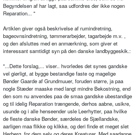
Begyndelsen af har lagt, saa udfordres der ikke nogen
Reparation... "
Artiklen giver også beskrivelse af rumindretning,
bageovnsindretning, tømmerarbejder, tagarbejde m.v. ,
og den afsluttes med en anmærkning, som giver et
interessant samtidigt syn på den danske landbyggeskik.:
"...Dette forslag,... viser.. hvorledes det synes gandske
vel giørligt, at bygge bestandige faste og magelige
Bønder Gaarde af Grundmuuer, foruden større, ja paa
nogle Stæder maaske med langt mindre Bekostning, end
den som nu anvendes paa de smaa gandske ubestandige
og til idelig Reparation trængende, derhos aabne, usikre,
usunde og i alle henseender usle Leerhytter, paa hvilke
de fleste danske Bønder, særdeles de Sjællandske,
aarligen maa flikke og klikke, og deri finde et meget slet
Herberg, for dem selv og deres Kreaturer. Med saadanne