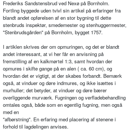
Frederiks Sandstensbrud ved Nexø på Bornholm.
Fortling byggede uden tvivl sin artikel på erfaringer fra
blandt andet opførelsen af en stor bygning til dette
stenbruds inspektør, smedemester og stenhuggermester,
"Stenbrudsgården" på Bornholm, bygget 1757.
I artiklen skrives der om opmuringen, og det er blandt
andet interessant, at vi her får en anvisning på
fremstilling af en kalkmørtel 1:3, samt hvordan der
opmures i skifte gange på en alen ( ca. 60 cm), og
hvordan det er vigtigt, at der skabes forbandt. Bemærk
også, at vinduer og døre indmures, og ikke isættes i
murhuller; det betyder, at vinduer og døre bærer
overliggende murværk. Fugningen og verfladebehandling
omtales også, både som en egentlig fugning, men også
med en
"afbørstning". En erfaring med placering af stenene i
forhold til lagdelingen anvises.