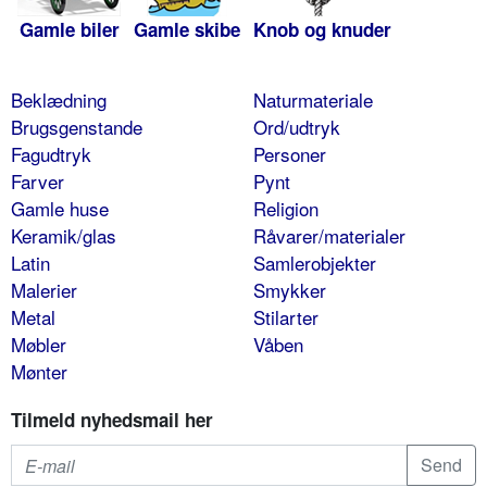
Gamle biler
Gamle skibe
Knob og knuder
Beklædning
Naturmateriale
Brugsgenstande
Ord/udtryk
Fagudtryk
Personer
Farver
Pynt
Gamle huse
Religion
Keramik/glas
Råvarer/materialer
Latin
Samlerobjekter
Malerier
Smykker
Metal
Stilarter
Møbler
Våben
Mønter
Tilmeld nyhedsmail her