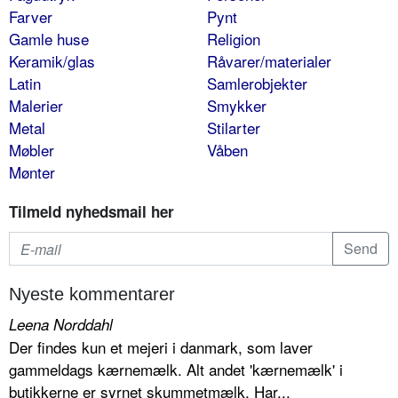
Farver
Pynt
Gamle huse
Religion
Keramik/glas
Råvarer/materialer
Latin
Samlerobjekter
Malerier
Smykker
Metal
Stilarter
Møbler
Våben
Mønter
Tilmeld nyhedsmail her
Nyeste kommentarer
Leena Norddahl
Der findes kun et mejeri i danmark, som laver
gammeldags kærnemælk. Alt andet 'kærnemælk' i
butikkerne er syrnet skummetmælk. Har...