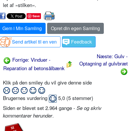
let af »stilken«.
Save
Gem i Min Samling
Opret din egen Samling
Send artikel til en ven
Feedback
Næste: Gulv -
Forrige: Vinduer -
Optagning af gulvbræt
Reparation af betonsålbænk
Klik på den smiley du vil give denne side
Brugernes vurdering
5,0
(
5
stemmer)
Siden er blevet set 2.964 gange -
Se og skriv
.
kommentarer herunder