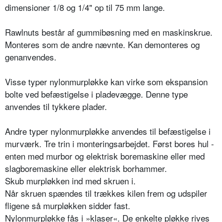
dimensioner 1/8 og 1/4" op til 75 mm lange.
Rawlnuts består af gummibøsning med en maskinskrue.
Monteres som de andre nævnte. Kan demonteres og
genanvendes.
Visse typer nylonmurpløkke kan virke som ekspansion
bolte ved befæstigelse i pladevægge. Denne type
anvendes til tykkere plader.
Andre typer nylonmurpløkke anvendes til befæstigelse i
murværk. Tre trin i monteringsarbejdet. Først bores hul -
enten med murbor og elektrisk boremaskine eller med
slagboremaskine eller elektrisk borhammer.
Skub murpløkken ind med skruen i.
Når skruen spændes til trækkes kilen frem og udspiler
fligene så murpløkken sidder fast.
Nylonmurpløkke fås i »klaser«. De enkelte pløkke rives