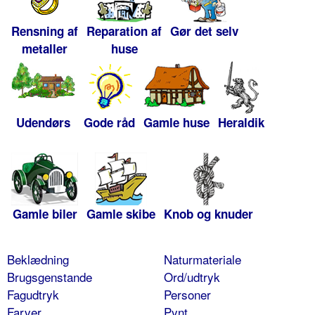
Rensning af
Reparation af
Gør det selv
metaller
huse
Udendørs
Gode råd
Gamle huse
Heraldik
Gamle biler
Gamle skibe
Knob og knuder
Beklædning
Naturmateriale
Brugsgenstande
Ord/udtryk
Fagudtryk
Personer
Farver
Pynt