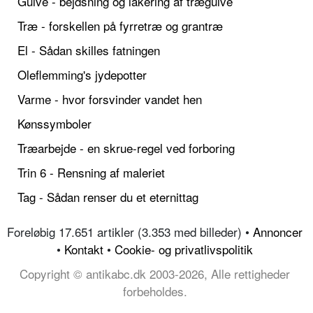
Gulve - bejdsning og lakering af trægulve
Træ - forskellen på fyrretræ og grantræ
El - Sådan skilles fatningen
Oleflemming's jydepotter
Varme - hvor forsvinder vandet hen
Kønssymboler
Træarbejde - en skrue-regel ved forboring
Trin 6 - Rensning af maleriet
Tag - Sådan renser du et eternittag
Foreløbig 17.651 artikler (3.353 med billeder) •
Annoncer
•
Kontakt
•
Cookie- og privatlivspolitik
Copyright © antikabc.dk 2003-2026, Alle rettigheder
forbeholdes.