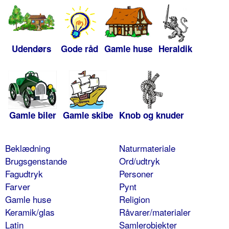
Udendørs
Gode råd
Gamle huse
Heraldik
Gamle biler
Gamle skibe
Knob og knuder
Beklædning
Naturmateriale
Brugsgenstande
Ord/udtryk
Fagudtryk
Personer
Farver
Pynt
Gamle huse
Religion
Keramik/glas
Råvarer/materialer
Latin
Samlerobjekter