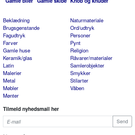
Gamle biler
Gamle skibe
Knob og knuder
Beklædning
Naturmateriale
Brugsgenstande
Ord/udtryk
Fagudtryk
Personer
Farver
Pynt
Gamle huse
Religion
Keramik/glas
Råvarer/materialer
Latin
Samlerobjekter
Malerier
Smykker
Metal
Stilarter
Møbler
Våben
Mønter
Tilmeld nyhedsmail her