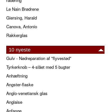
radering
Le Nain Brødrene
Giersing, Harald
Canova, Antonio
Rakkerglas
10 nyeste
Gulv - Nødreparation af "flyvestød"
Tyrkerknob – 4-slået med 5 bugter
Anhæftning
Angster-flaske
Anglo-venetiansk glas
Anglaise
Anfange