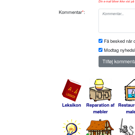
Din e-mail bliver ikke vist på 
Kommentar
*
:
Få besked når d
Modtag nyhedsb
Leksikon
Reparation af
Restaur
møbler
male