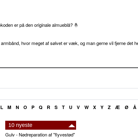
ekoden er på den originale almueblå? 🤞
 armbånd, hvor meget af sølvet er væk, og man gerne vil fjerne det he
L
M
N
O
P
Q
R
S
T
U
V
W
X
Y
Z
Æ
Ø
Å
10 nyeste
Gulv - Nødreparation af "flyvestød"