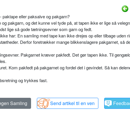
 - paktape eller paksalve og pakgarn?
og pakgarn, og det kunne vel tyde på, at tapen ikke er lige så velegn
ndst lige så gode tætningsevner som garn og fedt.
ke har: En samling med tape kan ikke drejes op eller tilbage uden ris
utætheder. Derfor foretrækker mange blikkenslagere pakgarnet, så d
ngsevner. Pakgarnet kræver pakfedt. Det gør tapen ikke. Til gengæl
les.
ret. Kom pakfedt på pakgarnet og fordel det i gevindet. Så kan dele
sretning og trykkes fast.
 egen Samling
Send artikel til en ven
Feedba