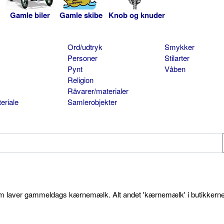
Gamle biler
Gamle skibe
Knob og knuder
Ord/udtryk
Smykker
Personer
Stilarter
Pynt
Våben
Religion
Råvarer/materialer
eriale
Samlerobjekter
som laver gammeldags kærnemælk. Alt andet 'kærnemælk' i butikkerne