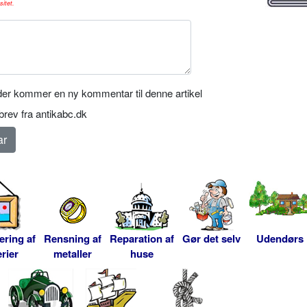
sitet.
er kommer en ny kommentar til denne artikel
rev fra antikabc.dk
ering af
Rensning af
Reparation af
Gør det selv
Udendørs
rier
metaller
huse