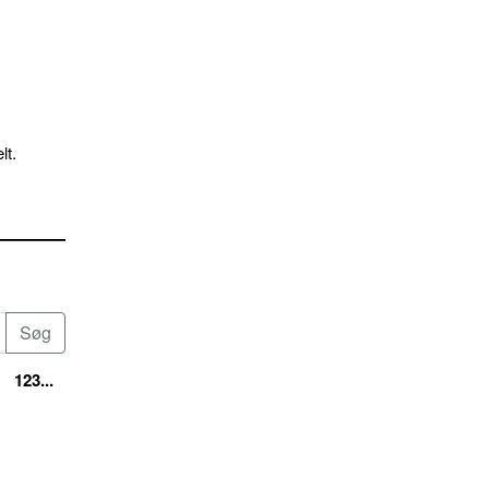
lt.
123...