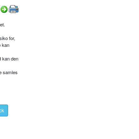
et.
iko for,
e kan
d kan den
ne samles
ck