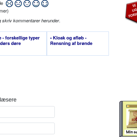
ide
mer)
g skriv kommentarer herunder
.
 - forskellige typer
• Kloak og afløb -
dørs døre
Rensning af brønde
læsere