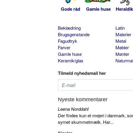
Gode råd
Gamle huse
Heraldik
Beklædning
Latin
Brugsgenstande
Malerier
Fagudtryk
Metal
Farver
Møbler
Gamle huse
Mønter
Keramik/glas
Naturmat
Tilmeld nyhedsmail her
Nyeste kommentarer
Leena Norddahl
Der findes kun et mejeri i danmark, 
syrnet skummetmælk. Har...
Nicolas