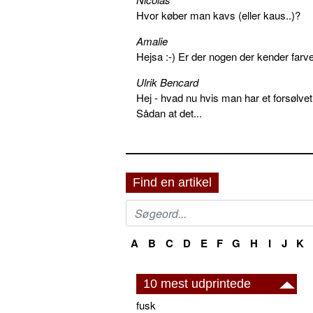
Hvor køber man kavs (eller kaus..)?
Amalie
Hejsa :-) Er der nogen der kender farv
Ulrik Bencard
Hej - hvad nu hvis man har et forsølvet
Sådan at det...
Find en artikel
A
B
C
D
E
F
G
H
I
J
K
10 mest udprintede
fusk