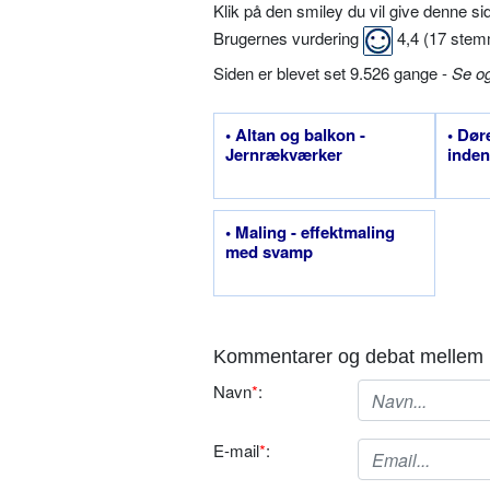
Klik på den smiley du vil give denne s
Brugernes vurdering
4,4
(
17
stem
Siden er blevet set 9.526 gange -
Se o
• Altan og balkon -
• Døre
Jernrækværker
inden
• Maling - effektmaling
med svamp
Kommentarer og debat mellem 
Navn
*
:
E-mail
*
: