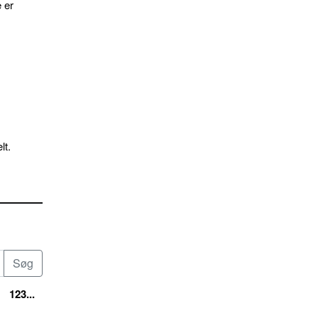
 er
lt.
123...