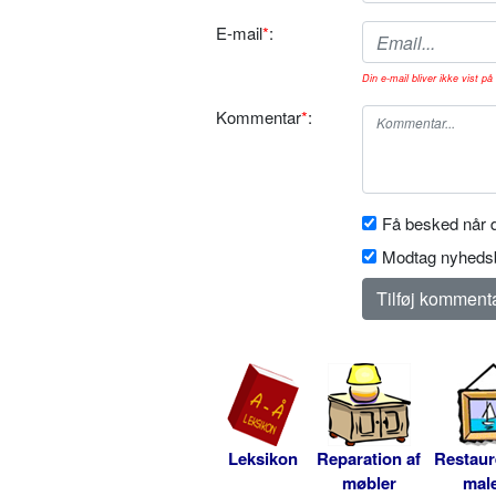
E-mail
*
:
Din e-mail bliver ikke vist på 
Kommentar
*
:
Få besked når d
Modtag nyhedsb
Leksikon
Reparation af
Restaur
møbler
male