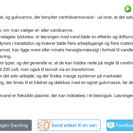
l, og gulvvarme, der benytter centralvarmevand - ud over, at det selv
gør, om man vælger el- eller vandvarme.
armelagets tykkelse, er løsningen med vand både en effektiv og drifts
 dyrere i installation og kræver både flere arbejdsgange og flere materi
met, kan ligge mere eller mindre hensigtsmæssigt i forhold til vandl
øsning.
re typer, og det generelle er, at de kan holdes nede på nogle få centim
 230 volt, men også til lavvolt via en transformer.
r det selv-arbejde, og der findes mange systemer på markedet.
g, der limes til et trådnet og dækkes med en egnet gulvmasse, før de
and er fleksible plastrør, der kan indstøbes i et betongulv. Løsninge
 egen Samling
Send artikel til en ven
Feedba