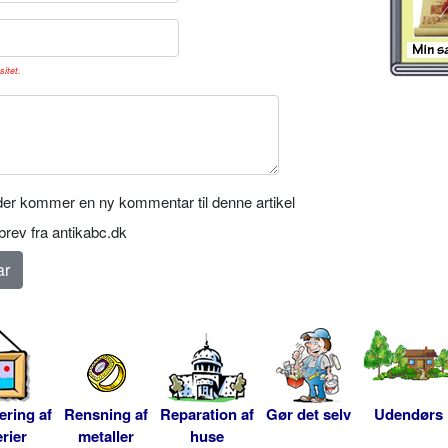
sitet.
er kommer en ny kommentar til denne artikel
rev fra antikabc.dk
ering af
Rensning af
Reparation af
Gør det selv
Udendørs
rier
metaller
huse