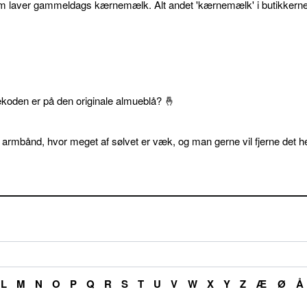
som laver gammeldags kærnemælk. Alt andet 'kærnemælk' i butikkerne
ekoden er på den originale almueblå? 🤞
 armbånd, hvor meget af sølvet er væk, og man gerne vil fjerne det he
L
M
N
O
P
Q
R
S
T
U
V
W
X
Y
Z
Æ
Ø
Å