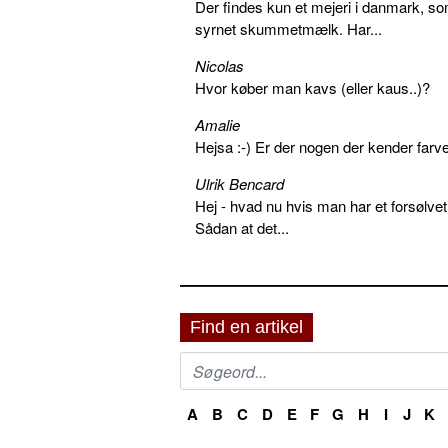
Der findes kun et mejeri i danmark, 
syrnet skummetmælk. Har...
Nicolas
Hvor køber man kavs (eller kaus..)?
Amalie
Hejsa :-) Er der nogen der kender farv
Ulrik Bencard
Hej - hvad nu hvis man har et forsølvet
Sådan at det...
Find en artikel
A
B
C
D
E
F
G
H
I
J
K