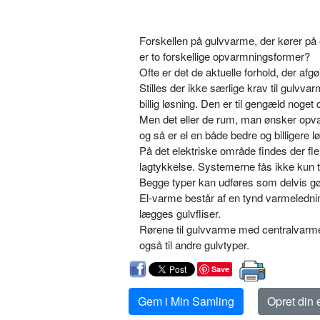
Forskellen på gulvvarme, der kører på e
er to forskellige opvarmningsformer?
Ofte er det de aktuelle forhold, der af
Stilles der ikke særlige krav til gulvv
billig løsning. Den er til gengæld noget
Men det eller de rum, man ønsker opvar
og så er el en både bedre og billigere l
På det elektriske område findes der fle
lagtykkelse. Systemerne fås ikke kun til
Begge typer kan udføres som delvis gø
El-varme består af en tynd varmelednin
lægges gulvfliser.
Rørene til gulvvarme med centralvarmev
også til andre gulvtyper.
Save
Gem i Min Samling
Opret din