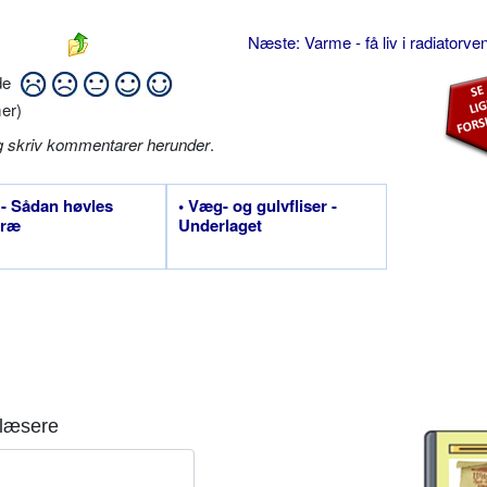
Næste: Varme - få liv i radiatorve
ide
er)
g skriv kommentarer herunder
.
 - Sådan høvles
• Væg- og gulvfliser -
træ
Underlaget
læsere