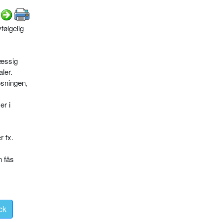
følgelig
mæssig
aler.
øsningen,
er i
r fx.
n fås
ck