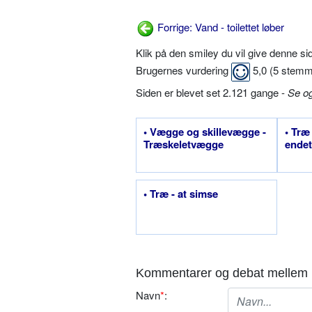
Forrige: Vand - toilettet løber
Klik på den smiley du vil give denne s
Brugernes vurdering
5,0
(
5
stemm
Siden er blevet set 2.121 gange -
Se o
• Vægge og skillevægge -
• Træ
Træskeletvægge
ende
• Træ - at simse
Kommentarer og debat mellem 
Navn
*
: