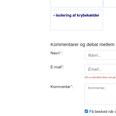
• Isolering af krybekælder
Kommentarer og debat mellem 
Navn
*
:
E-mail
*
:
Din e-mail bliver ikke vist på 
Kommentar
*
:
Få besked når d