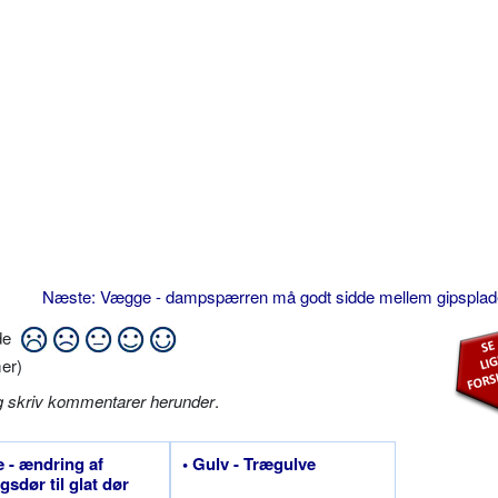
Næste: Vægge - dampspærren må godt sidde mellem gipspla
ide
er)
g skriv kommentarer herunder
.
e - ændring af
• Gulv - Trægulve
gsdør til glat dør