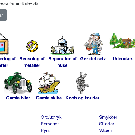
rev fra antikabc.dk
ering af
Rensning af
Reparation af
Gør det selv
Udendørs
rier
metaller
huse
Gamle biler
Gamle skibe
Knob og knuder
Ord/udtryk
Smykker
Personer
Stilarter
Pynt
Våben