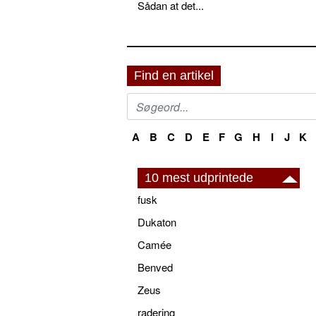
Sådan at det...
Find en artikel
A
B
C
D
E
F
G
H
I
J
K
10 mest udprintede
fusk
Dukaton
Camée
Benved
Zeus
radering