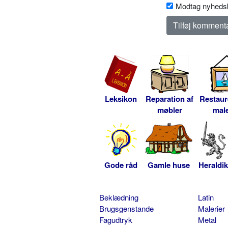
Modtag nyhedsb
Leksikon
Reparation af
Restaur
møbler
male
Gode råd
Gamle huse
Heraldik
Beklædning
Latin
Brugsgenstande
Malerier
Fagudtryk
Metal