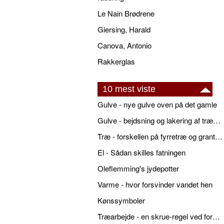
Le Nain Brødrene
Giersing, Harald
Canova, Antonio
Rakkerglas
10 mest viste
Gulve - nye gulve oven på det gamle
Gulve - bejdsning og lakering af trægulve
Træ - forskellen på fyrretræ og grantræ
El - Sådan skilles fatningen
Oleflemming's jydepotter
Varme - hvor forsvinder vandet hen
Kønssymboler
Træarbejde - en skrue-regel ved forboring