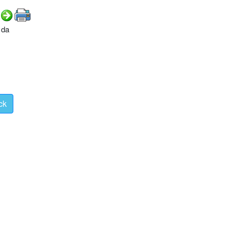
 da
ck