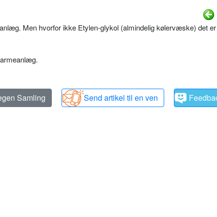
-anlæg. Men hvorfor ikke Etylen-glykol (almindelig kølervæske) det er
lvarmeanlæg.
 egen Samling
Send artikel til en ven
Feedba