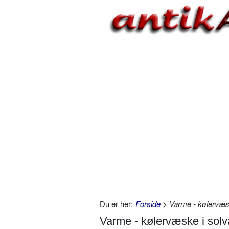
Du er her:
Forside
> Varme - kølervæs
Varme - kølervæske i so