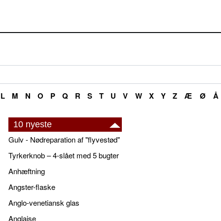
L
M
N
O
P
Q
R
S
T
U
V
W
X
Y
Z
Æ
Ø
Å
10 nyeste
Gulv - Nødreparation af "flyvestød"
Tyrkerknob – 4-slået med 5 bugter
Anhæftning
Angster-flaske
Anglo-venetiansk glas
Anglaise