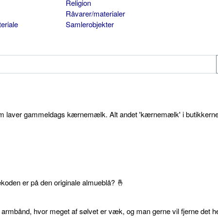
Religion
Råvarer/materialer
eriale
Samlerobjekter
som laver gammeldags kærnemælk. Alt andet 'kærnemælk' i butikkerne
ekoden er på den originale almueblå? 🤞
 armbånd, hvor meget af sølvet er væk, og man gerne vil fjerne det he