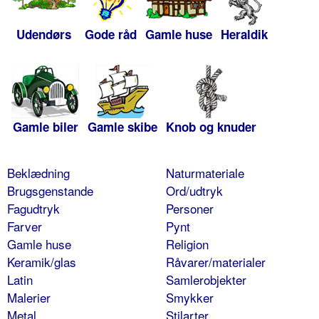
Udendørs
Gode råd
Gamle huse
Heraldik
Gamle biler
Gamle skibe
Knob og knuder
Beklædning
Naturmateriale
Brugsgenstande
Ord/udtryk
Fagudtryk
Personer
Farver
Pynt
Gamle huse
Religion
Keramik/glas
Råvarer/materialer
Latin
Samlerobjekter
Malerier
Smykker
Metal
Stilarter