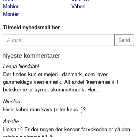
Møbler
Våben
Mønter
Tilmeld nyhedsmail her
Nyeste kommentarer
Leena Norddahl
Der findes kun et mejeri i danmark, som laver
gammeldags kærnemælk. Alt andet 'kærnemælk' i
butikkerne er syrnet skummetmælk. Har...
Nicolas
Hvor køber man kavs (eller kaus..)?
Amalie
Hejsa :-) Er der nogen der kender farvekoden er på den
originale almueblå? 🤞