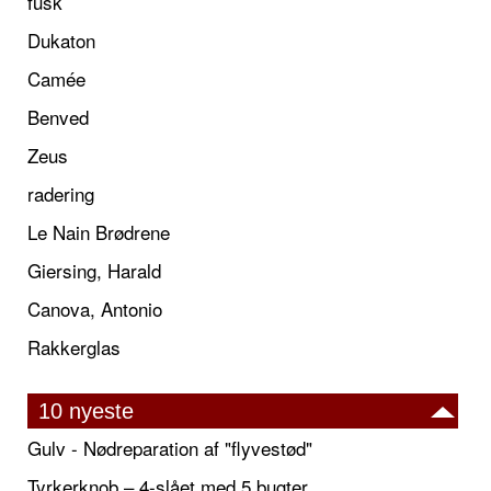
fusk
Dukaton
Camée
Benved
Zeus
radering
Le Nain Brødrene
Giersing, Harald
Canova, Antonio
Rakkerglas
10 nyeste
Gulv - Nødreparation af "flyvestød"
Tyrkerknob – 4-slået med 5 bugter