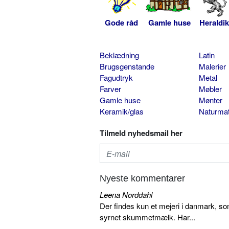
Gode råd
Gamle huse
Heraldik
Beklædning
Latin
Brugsgenstande
Malerier
Fagudtryk
Metal
Farver
Møbler
Gamle huse
Mønter
Keramik/glas
Naturmat
Tilmeld nyhedsmail her
Nyeste kommentarer
Leena Norddahl
Der findes kun et mejeri i danmark, 
syrnet skummetmælk. Har...