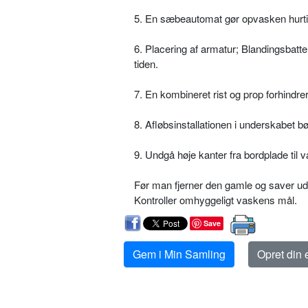
5. En sæbeautomat gør opvasken hurti
6. Placering af armatur; Blandingsbatt
tiden.
7. En kombineret rist og prop forhindrer 
8. Afløbsinstallationen i underskabet b
9. Undgå høje kanter fra bordplade til
Før man fjerner den gamle og saver ud t
Kontroller omhyggeligt vaskens mål.
Save
Gem i Min Samling
Opret din