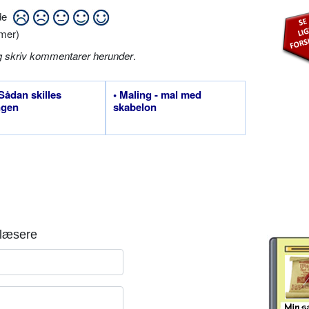
ide
mer)
g skriv kommentarer herunder
.
 Sådan skilles
• Maling - mal med
ngen
skabelon
læsere