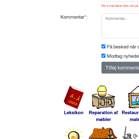
Din e-mail bliver ikke vist på 
Kommentar
*
:
Få besked når d
Modtag nyhedsb
Leksikon
Reparation af
Restaur
møbler
male