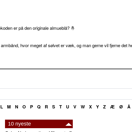
ekoden er på den originale almueblå? 🤞
 armbånd, hvor meget af sølvet er væk, og man gerne vil fjerne det he
L
M
N
O
P
Q
R
S
T
U
V
W
X
Y
Z
Æ
Ø
Å
10 nyeste