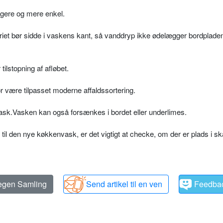
gere og mere enkel.
eriet bør sidde i vaskens kant, så vanddryp ikke ødelægger bordplad
tilstopning af afløbet.
ør være tilpasset moderne affaldssortering.
 vask.Vasken kan også forsænkes i bordet eller underlimes.
il den nye køkkenvask, er det vigtigt at checke, om der er plads i sk
 egen Samling
Send artikel til en ven
Feedba