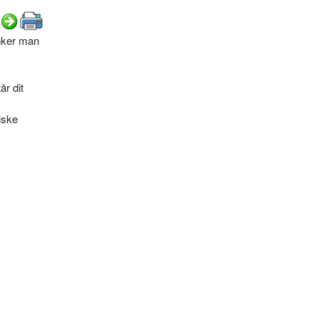
anker man
år dit
iske