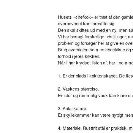
Husets »chefkok« er træt af den gamle 
overhovedet kan forestille sig.
Den skal skiftes ud med en ny, men s
Vi har besøgt forskellige udstillinger, m
problem og forsøger her at give en overs
Brug oversigten som en checkliste og væ
forhold i jeres køkken.
Når I har krydset listen af, har I nemm
1. Er der plads i køkkenskabet. De fle
2. Vaskens størrelse.
En stor og rummelig vask kan klare e
3. Antal kamre.
Et skyllekammer kan være nyttigt men 
4. Materiale. Rustfrit stål er praktisk. m