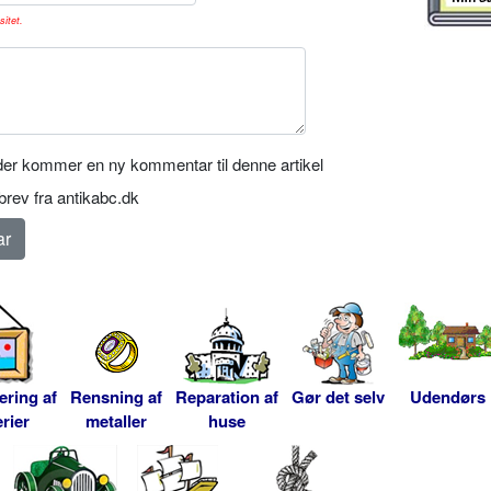
sitet.
er kommer en ny kommentar til denne artikel
rev fra antikabc.dk
ering af
Rensning af
Reparation af
Gør det selv
Udendørs
rier
metaller
huse