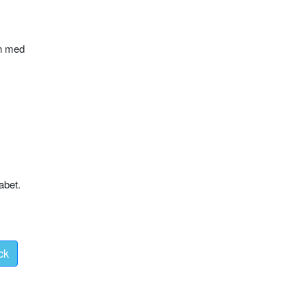
en med
abet.
ck