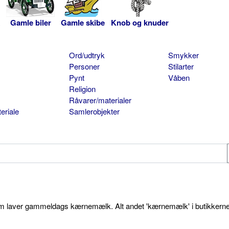
Gamle biler
Gamle skibe
Knob og knuder
Ord/udtryk
Smykker
Personer
Stilarter
Pynt
Våben
Religion
Råvarer/materialer
eriale
Samlerobjekter
som laver gammeldags kærnemælk. Alt andet 'kærnemælk' i butikkerne