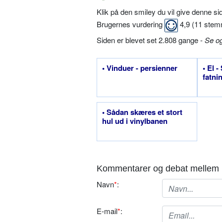
Klik på den smiley du vil give denne s
Brugernes vurdering
4,9
(
11
stem
Siden er blevet set 2.808 gange -
Se o
• Vinduer - persienner
• El -
fatni
• Sådan skæres et stort
hul ud i vinylbanen
Kommentarer og debat mellem 
Navn
*
:
E-mail
*
: