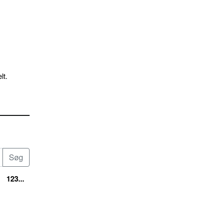
lt.
123...