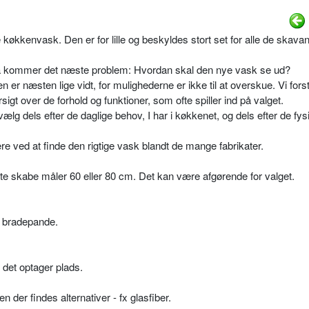
køkkenvask. Den er for lille og beskyldes stort set for alle de skav
å kommer det næste problem: Hvordan skal den nye vask se ud?
en er næsten lige vidt, for mulighederne er ikke til at overskue. Vi forst
igt over de forhold og funktioner, som ofte spiller ind på valget.
lg dels efter de daglige behov, I har i køkkenet, og dels efter de fys
ere ved at finde den rigtige vask blandt de mange fabrikater.
ste skabe måler 60 eller 80 cm. Det kan være afgørende for valget.
n bradepande.
det optager plads.
en der findes alternativer - fx glasfiber.