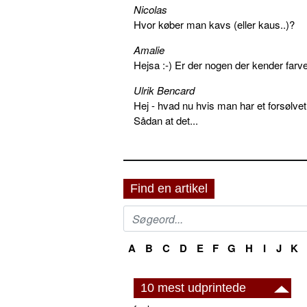
Nicolas
Hvor køber man kavs (eller kaus..)?
Amalie
Hejsa :-) Er der nogen der kender farv
Ulrik Bencard
Hej - hvad nu hvis man har et forsølvet
Sådan at det...
Find en artikel
A
B
C
D
E
F
G
H
I
J
K
10 mest udprintede