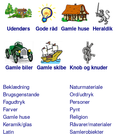
Udendørs
Gode råd
Gamle huse
Heraldik
Gamle biler
Gamle skibe
Knob og knuder
Beklædning
Naturmateriale
Brugsgenstande
Ord/udtryk
Fagudtryk
Personer
Farver
Pynt
Gamle huse
Religion
Keramik/glas
Råvarer/materialer
Latin
Samlerobjekter