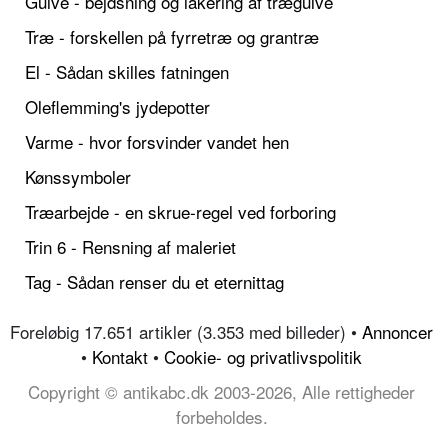
Gulve - bejdsning og lakering af trægulve
Træ - forskellen på fyrretræ og grantræ
El - Sådan skilles fatningen
Oleflemming's jydepotter
Varme - hvor forsvinder vandet hen
Kønssymboler
Træarbejde - en skrue-regel ved forboring
Trin 6 - Rensning af maleriet
Tag - Sådan renser du et eternittag
Foreløbig 17.651 artikler (3.353 med billeder) •
Annoncer
•
Kontakt
•
Cookie- og privatlivspolitik
Copyright © antikabc.dk 2003-2026, Alle rettigheder
forbeholdes.