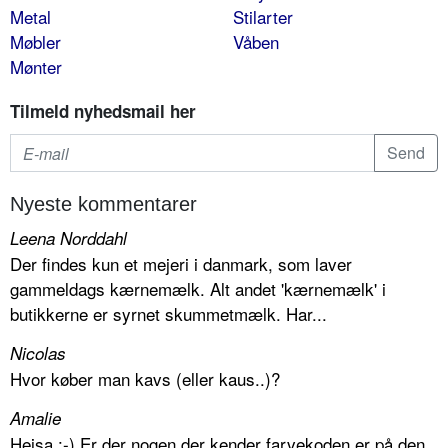
Metal
Stilarter
Møbler
Våben
Mønter
Tilmeld nyhedsmail her
Nyeste kommentarer
Leena Norddahl
Der findes kun et mejeri i danmark, som laver
gammeldags kærnemælk. Alt andet 'kærnemælk' i
butikkerne er syrnet skummetmælk. Har...
Nicolas
Hvor køber man kavs (eller kaus..)?
Amalie
Hejsa :-) Er der nogen der kender farvekoden er på den