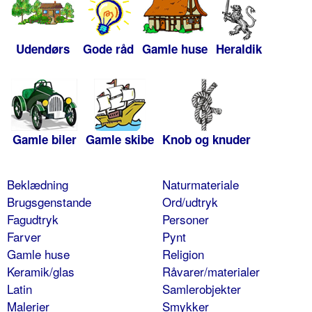
Udendørs
Gode råd
Gamle huse
Heraldik
Gamle biler
Gamle skibe
Knob og knuder
Beklædning
Naturmateriale
Brugsgenstande
Ord/udtryk
Fagudtryk
Personer
Farver
Pynt
Gamle huse
Religion
Keramik/glas
Råvarer/materialer
Latin
Samlerobjekter
Malerier
Smykker