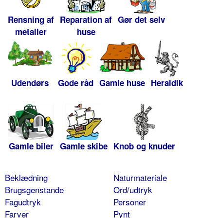
Rensning af
Reparation af
Gør det selv
metaller
huse
Udendørs
Gode råd
Gamle huse
Heraldik
Gamle biler
Gamle skibe
Knob og knuder
Beklædning
Naturmateriale
Brugsgenstande
Ord/udtryk
Fagudtryk
Personer
Farver
Pynt