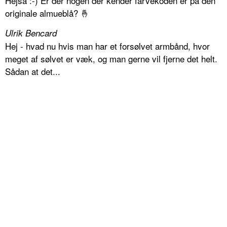
Hejsa :-) Er der nogen der kender farvekoden er på den
originale almueblå? 🤞
Ulrik Bencard
Hej - hvad nu hvis man har et forsølvet armbånd, hvor
meget af sølvet er væk, og man gerne vil fjerne det helt.
Sådan at det...