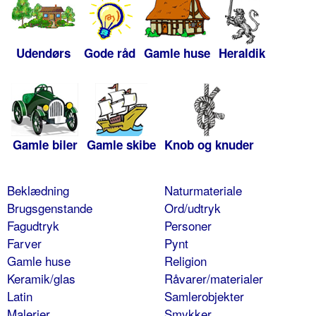
Udendørs
Gode råd
Gamle huse
Heraldik
Gamle biler
Gamle skibe
Knob og knuder
Beklædning
Naturmateriale
Brugsgenstande
Ord/udtryk
Fagudtryk
Personer
Farver
Pynt
Gamle huse
Religion
Keramik/glas
Råvarer/materialer
Latin
Samlerobjekter
Malerier
Smykker