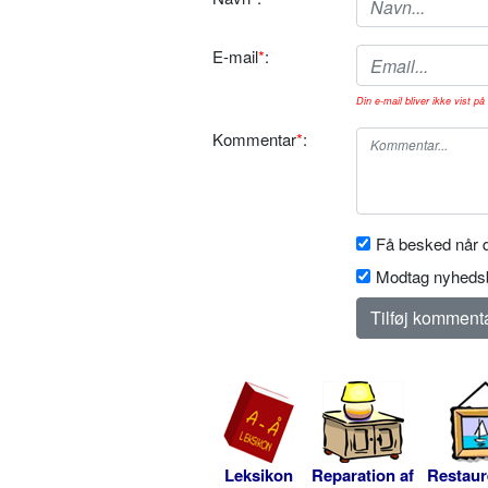
E-mail
*
:
Din e-mail bliver ikke vist på 
Kommentar
*
:
Få besked når d
Modtag nyhedsb
Leksikon
Reparation af
Restaur