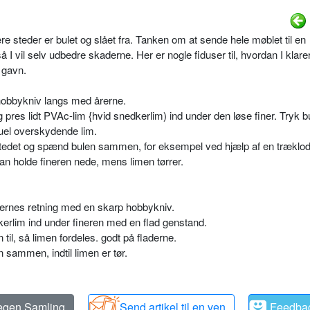
ere steder er bulet og slået fra. Tanken om at sende hele møblet til en
 vil selv udbedre skaderne. Her er nogle fiduser til, hvordan I klare
 gavn.
hobbykniv langs med årerne.
og pres lidt PVAc-lim {hvid snedkerlim) ind under den løse finer. Tryk b
tuel overskydende lim.
 stedet og spænd bulen sammen, for eksempel ved hjælp af en træklo
kan holde fineren nede, mens limen tørrer.
ernes retning med en skarp hobbykniv.
erlim ind under fineren med en flad genstand.
n til, så limen fordeles. godt på fladerne.
n sammen, indtil limen er tør.
 egen Samling
Send artikel til en ven
Feedba