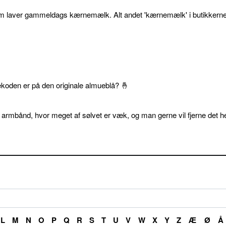
som laver gammeldags kærnemælk. Alt andet 'kærnemælk' i butikkerne
ekoden er på den originale almueblå? 🤞
 armbånd, hvor meget af sølvet er væk, og man gerne vil fjerne det he
L
M
N
O
P
Q
R
S
T
U
V
W
X
Y
Z
Æ
Ø
Å