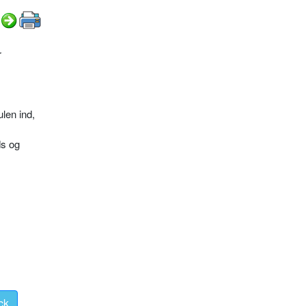
r
ulen ind,
ds og
ck