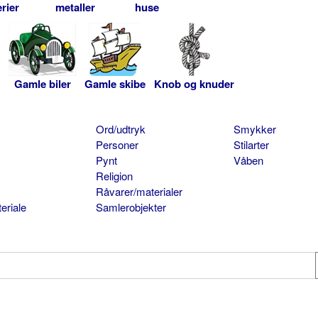
rier
metaller
huse
Gamle biler
Gamle skibe
Knob og knuder
Ord/udtryk
Smykker
Personer
Stilarter
Pynt
Våben
Religion
Råvarer/materialer
eriale
Samlerobjekter