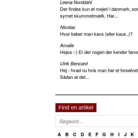
Leena Norddahl
Der findes kun et mejeri i danmark, 
syrnet skummetmælk. Har...
Nicolas
Hvor køber man kavs (eller kaus..)?
Amalie
Hejsa :-) Er der nogen der kender farv
Ulrik Bencard
Hej - hvad nu hvis man har et forsølvet
Sådan at det...
Find en artikel
A
B
C
D
E
F
G
H
I
J
K