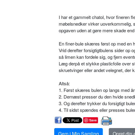
I har et gammelt chatol, hvor fineren fl
møbelsnedker virker uoverkommelig, så I
opgaven uden at gøre mere skade end
En finer-bule skæres først op med en 
Vrid derefter forsigtigtbulens sider op 
så limen kan fordele sig, og fjern even
Læg derpå et stykke plasticfolie over
skruetvinger eller andet velegnet, der 
Altså:
1. Først skæres bulen op langs med år
2. Dernæst presser du den hvide snedk
3. Og derefter trykker du forsigtigt bule
4. Til sidst spændes eller presses bule
Save
Gem i Min Samling
Opret din