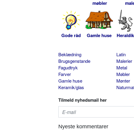
møbler
male
Gode råd
Gamle huse
Heraldik
Beklædning
Latin
Brugsgenstande
Malerier
Fagudtryk
Metal
Farver
Møbler
Gamle huse
Mønter
Keramik/glas
Naturmat
Tilmeld nyhedsmail her
Nyeste kommentarer