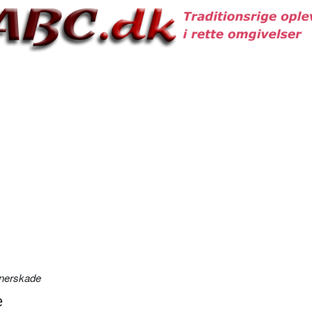
inerskade
e