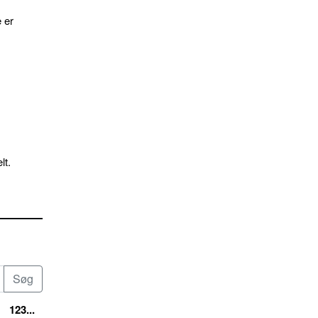
 er
lt.
123...