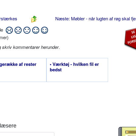
orstærkes
Næste: Møbler - når lugten af røg skal fj
ide
mer)
g skriv kommentarer herunder
.
gerække af rester
• Værktøj - hvilken fil er
bedst
læsere