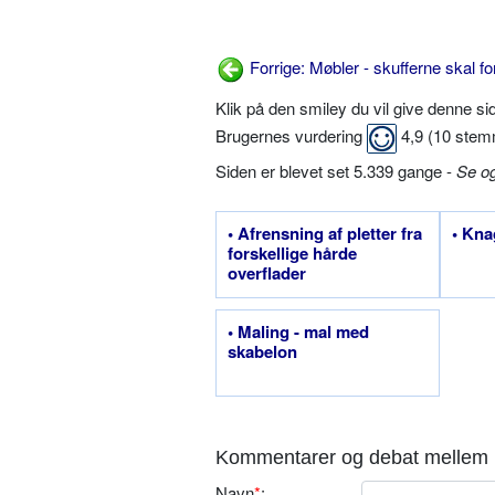
Forrige: Møbler - skufferne skal f
Klik på den smiley du vil give denne s
Brugernes vurdering
4,9
(
10
stem
Siden er blevet set 5.339 gange -
Se o
• Afrensning af pletter fra
• Kna
forskellige hårde
overflader
• Maling - mal med
skabelon
Kommentarer og debat mellem 
Navn
*
: