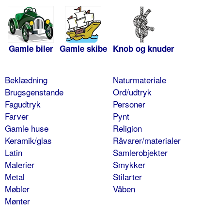
Gamle biler
Gamle skibe
Knob og knuder
Beklædning
Naturmateriale
Brugsgenstande
Ord/udtryk
Fagudtryk
Personer
Farver
Pynt
Gamle huse
Religion
Keramik/glas
Råvarer/materialer
Latin
Samlerobjekter
Malerier
Smykker
Metal
Stilarter
Møbler
Våben
Mønter