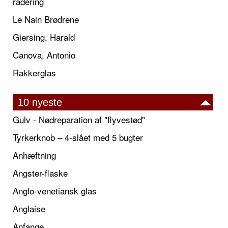
radering
Le Nain Brødrene
Giersing, Harald
Canova, Antonio
Rakkerglas
10 nyeste
Gulv - Nødreparation af "flyvestød"
Tyrkerknob – 4-slået med 5 bugter
Anhæftning
Angster-flaske
Anglo-venetiansk glas
Anglaise
Anfange