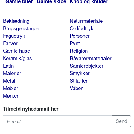
Gamle biler
Gamle skibe
Knob og knuder
Beklædning
Naturmateriale
Brugsgenstande
Ord/udtryk
Fagudtryk
Personer
Farver
Pynt
Gamle huse
Religion
Keramik/glas
Råvarer/materialer
Latin
Samlerobjekter
Malerier
Smykker
Metal
Stilarter
Møbler
Våben
Mønter
Tilmeld nyhedsmail her