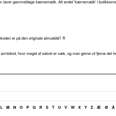
som laver gammeldags kærnemælk. Alt andet 'kærnemælk' i butikkerne
ekoden er på den originale almueblå? 🤞
 armbånd, hvor meget af sølvet er væk, og man gerne vil fjerne det he
L
M
N
O
P
Q
R
S
T
U
V
W
X
Y
Z
Æ
Ø
Å