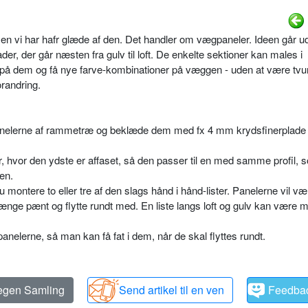
en vi har hafr glæde af den. Det handler om vægpaneler. Ideen går ud
, der går næsten fra gulv til loft. De enkelte sektioner kan males i
t på dem og få nye farve-kombinationer på væggen - uden at være tvung
orandring.
nelerne af rammetræ og beklæde dem med fx 4 mm krydsfinerplade e
r, hvor den ydste er affaset, så den passer til en med samme profil, 
en.
 montere to eller tre af den slags hånd i hånd-lister. Panelerne vil væ
nge pænt og flytte rundt med. En liste langs loft og gulv kan være me
panelerne, så man kan få fat i dem, når de skal flyttes rundt.
 egen Samling
Send artikel til en ven
Feedba