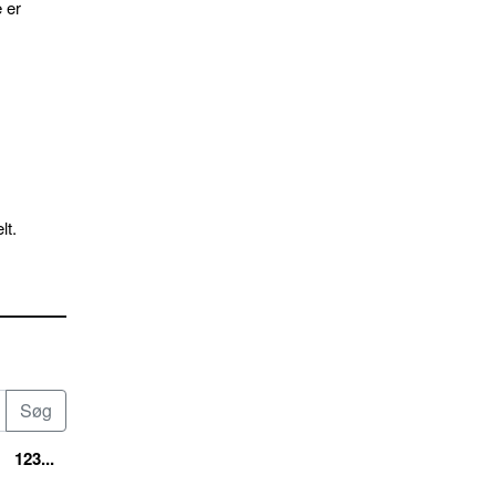
 er
lt.
123...