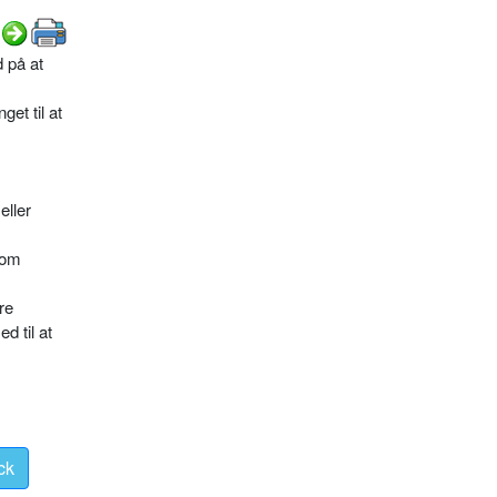
 på at
et til at
ller
som
re
d til at
ck