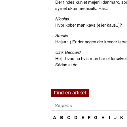
Der findes kun et mejeri i danmark, 
syrnet skummetmælk. Har...
Nicolas
Hvor køber man kavs (eller kaus..)?
Amalie
Hejsa :-) Er der nogen der kender farv
Ulrik Bencard
Hej - hvad nu hvis man har et forsølvet
Sådan at det...
Find en artikel
A
B
C
D
E
F
G
H
I
J
K