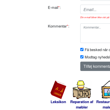
E-mail
*
:
Din e-mail bliver ikke vist på 
Kommentar
*
:
Få besked når d
Modtag nyhedsb
Leksikon
Reparation af
Restaur
møbler
male