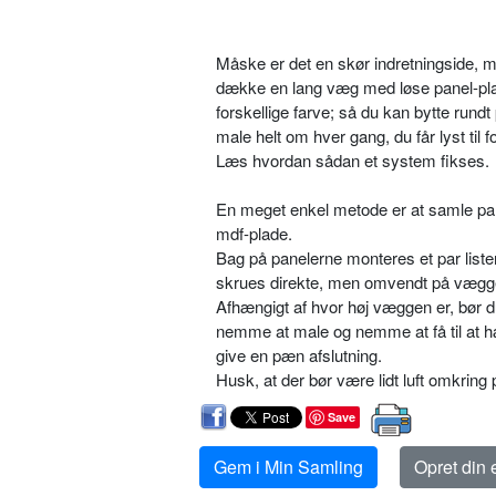
Måske er det en skør indretningside, m
dække en lang væg med løse panel-plader
forskellige farve; så du kan bytte rund
male helt om hver gang, du får lyst til f
Læs hvordan sådan et system fikses.
En meget enkel metode er at samle pa
mdf-plade.
Bag på panelerne monteres et par liste
skrues direkte, men omvendt på vægg
Afhængigt af hvor høj væggen er, bør du
nemme at male og nemme at få til at hæ
give en pæn afslutning.
Husk, at der bør være lidt luft omkring 
Save
Gem i Min Samling
Opret din