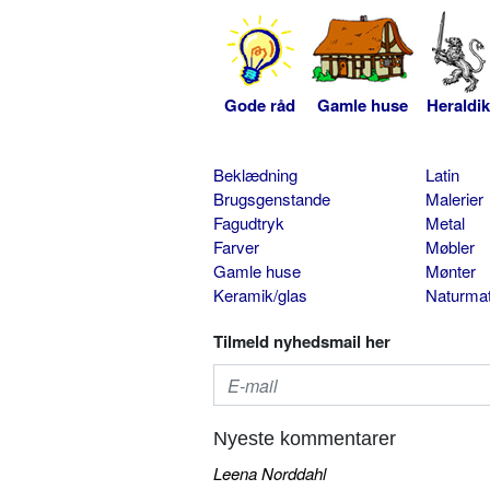
Gode råd
Gamle huse
Heraldik
Beklædning
Latin
Brugsgenstande
Malerier
Fagudtryk
Metal
Farver
Møbler
Gamle huse
Mønter
Keramik/glas
Naturmat
Tilmeld nyhedsmail her
Nyeste kommentarer
Leena Norddahl