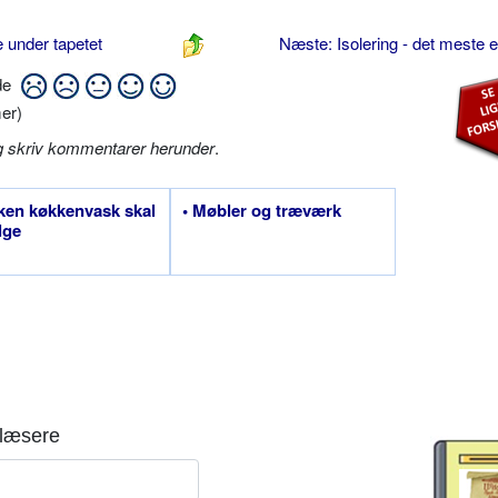
 under tapetet
Næste: Isolering - det meste e
ide
er)
g skriv kommentarer herunder
.
lken køkkenvask skal
• Møbler og træværk
lge
læsere