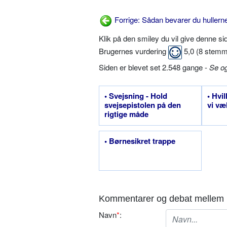
Forrige: Sådan bevarer du hullerne
Klik på den smiley du vil give denne s
Brugernes vurdering
5,0
(
8
stemm
Siden er blevet set 2.548 gange -
Se o
• Svejsning - Hold
• Hvi
svejsepistolen på den
vi væ
rigtige måde
• Børnesikret trappe
Kommentarer og debat mellem 
Navn
*
: