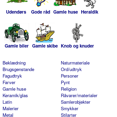
Udendørs
Gode råd
Gamle huse
Heraldik
Gamle biler
Gamle skibe
Knob og knuder
Beklædning
Naturmateriale
Brugsgenstande
Ord/udtryk
Fagudtryk
Personer
Farver
Pynt
Gamle huse
Religion
Keramik/glas
Råvarer/materialer
Latin
Samlerobjekter
Malerier
Smykker
Metal
Stilarter