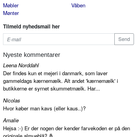
Møbler
Våben
Mønter
Tilmeld nyhedsmail her
Nyeste kommentarer
Leena Norddahl
Der findes kun et mejeri i danmark, som laver
gammeldags kærnemælk. Alt andet 'kærnemælk' i
butikkerne er syrnet skummetmælk. Har...
Nicolas
Hvor køber man kavs (eller kaus..)?
Amalie
Hejsa :-) Er der nogen der kender farvekoden er på den
originale almueblå? 🤞