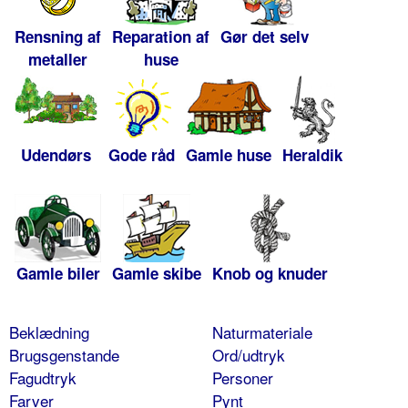
Rensning af
Reparation af
Gør det selv
metaller
huse
Udendørs
Gode råd
Gamle huse
Heraldik
Gamle biler
Gamle skibe
Knob og knuder
Beklædning
Naturmateriale
Brugsgenstande
Ord/udtryk
Fagudtryk
Personer
Farver
Pynt