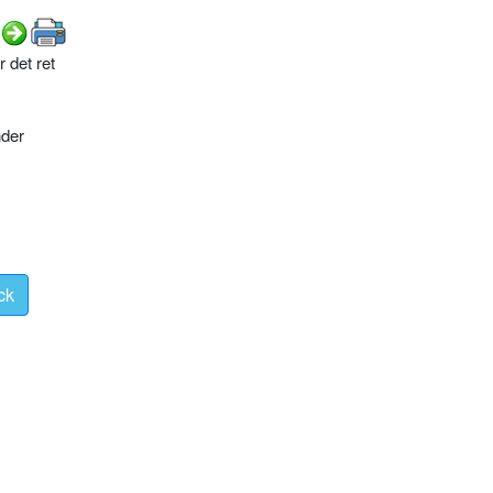
 det ret
nder
ck