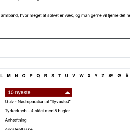
 armbånd, hvor meget af sølvet er væk, og man gerne vil fjerne det he
L
M
N
O
P
Q
R
S
T
U
V
W
X
Y
Z
Æ
Ø
Å
10 nyeste
Gulv - Nødreparation af "flyvestød"
Tyrkerknob – 4-slået med 5 bugter
Anhæftning
Angster-flaske