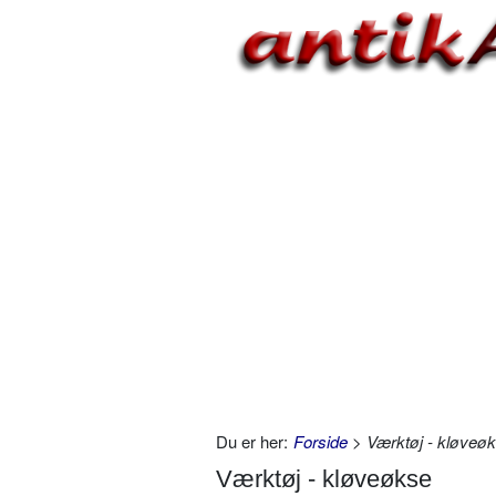
Du er her:
Forside
> Værktøj - kløveø
Værktøj - kløveøkse