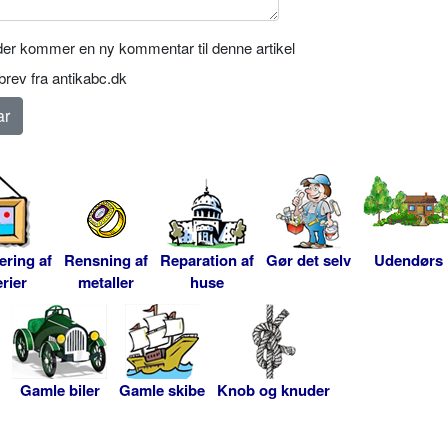
er kommer en ny kommentar til denne artikel
rev fra antikabc.dk
ering af
Rensning af
Reparation af
Gør det selv
Udendørs
rier
metaller
huse
Gamle biler
Gamle skibe
Knob og knuder