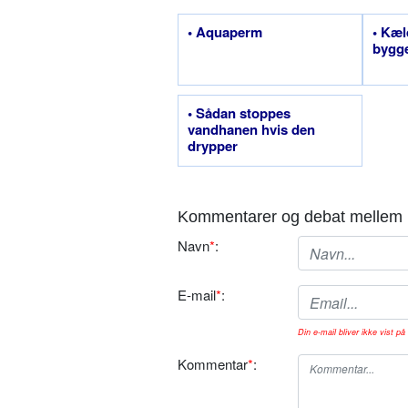
• Aquaperm
• Kæl
bygg
• Sådan stoppes
vandhanen hvis den
drypper
Kommentarer og debat mellem 
Navn
*
:
E-mail
*
:
Din e-mail bliver ikke vist på 
Kommentar
*
: