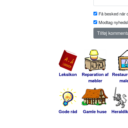
Få besked når d
Modtag nyhedsb
Leksikon
Reparation af
Restaur
møbler
male
Gode råd
Gamle huse
Heraldik