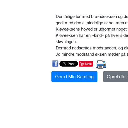
Den årlige tur med brændeøksen og de s
godt med den almindelige økse, men 
Kløveøksens hoved er udformet noget 
Kløveøksen har en »kind« på hver side
kløvningen.
Dermed nedsættes modstanden, og øksen
Jo mindre modstand øksen møder på si
Save
Gem i Min Samling
Opret din