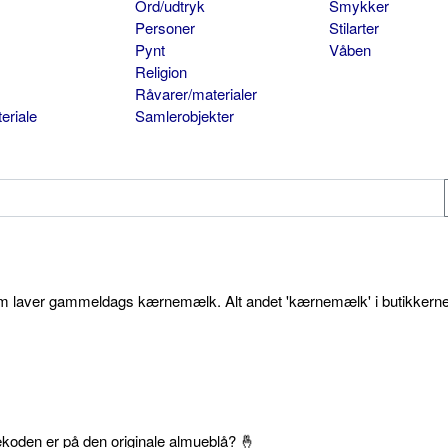
Ord/udtryk
Smykker
Personer
Stilarter
Pynt
Våben
Religion
Råvarer/materialer
eriale
Samlerobjekter
som laver gammeldags kærnemælk. Alt andet 'kærnemælk' i butikkerne
ekoden er på den originale almueblå? 🤞