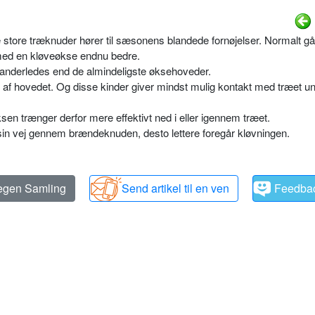
tore træknuder hører til sæsonens blandede fornøjelser. Normalt går
med en kløveøkse endnu bedre.
anderledes end de almindeligste øksehoveder.
 af hovedet. Og disse kinder giver mindst mulig kontakt med træet u
 trænger derfor mere effektivt ned i eller igennem træet.
n vej gennem brændeknuden, desto lettere foregår kløvningen.
 egen Samling
Send artikel til en ven
Feedba