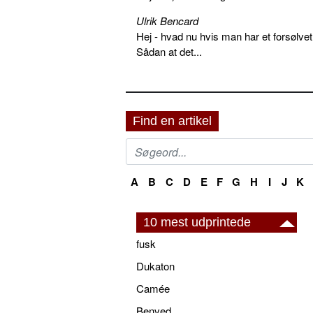
Ulrik Bencard
Hej - hvad nu hvis man har et forsølvet
Sådan at det...
Find en artikel
A
B
C
D
E
F
G
H
I
J
K
10 mest udprintede
fusk
Dukaton
Camée
Benved