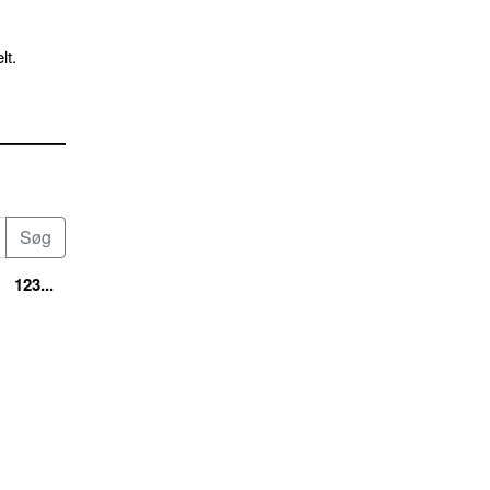
lt.
123...