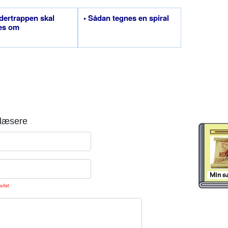
dertrappen skal
• Sådan tegnes en spiral
es om
læsere
sitet.