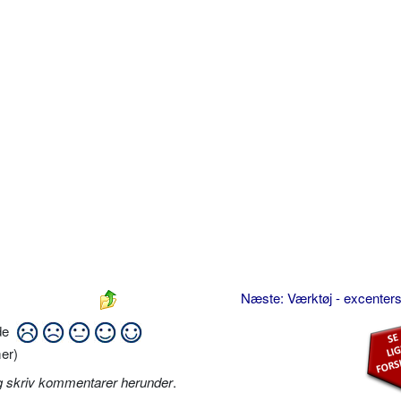
Næste: Værktøj - excenters
ide
er)
g skriv kommentarer herunder
.