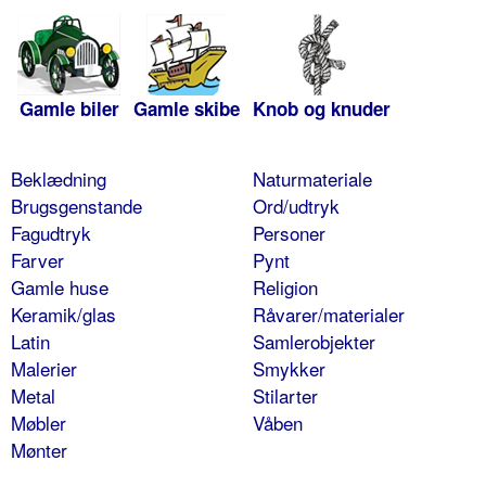
Gamle biler
Gamle skibe
Knob og knuder
Beklædning
Naturmateriale
Brugsgenstande
Ord/udtryk
Fagudtryk
Personer
Farver
Pynt
Gamle huse
Religion
Keramik/glas
Råvarer/materialer
Latin
Samlerobjekter
Malerier
Smykker
Metal
Stilarter
Møbler
Våben
Mønter