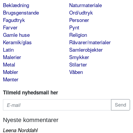
Beklædning
Naturmateriale
Brugsgenstande
Ord/udtryk
Fagudtryk
Personer
Farver
Pynt
Gamle huse
Religion
Keramik/glas
Råvarer/materialer
Latin
Samlerobjekter
Malerier
Smykker
Metal
Stilarter
Møbler
Våben
Mønter
Tilmeld nyhedsmail her
Nyeste kommentarer
Leena Norddahl