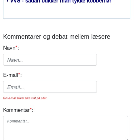
• VVS - sådan bukker man tykke kobberrør
Kommentarer og debat mellem læsere
Navn
*
:
E-mail
*
:
Din e-mail bliver ikke vist på sitet.
Kommentar
*
: