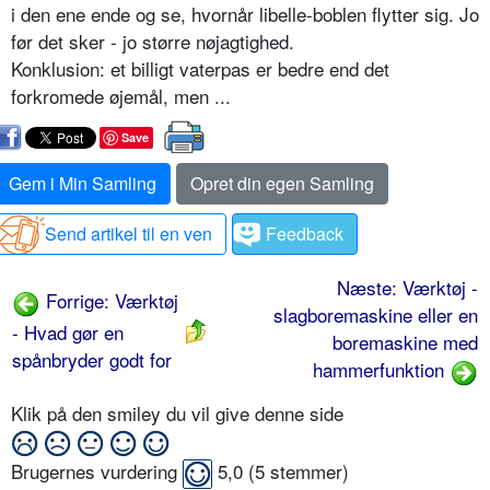
i den ene ende og se, hvornår libelle-boblen flytter sig. Jo
før det sker - jo større nøjagtighed.
Konklusion: et billigt vaterpas er bedre end det
forkromede øjemål, men ...
Save
Gem i Min Samling
Opret din egen Samling
Send artikel til en ven
Feedback
Næste: Værktøj -
Forrige: Værktøj
slagboremaskine eller en
- Hvad gør en
boremaskine med
spånbryder godt for
hammerfunktion
Klik på den smiley du vil give denne side
Brugernes vurdering
5,0
(
5
stemmer)