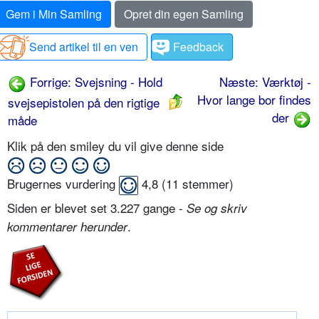
Gem i Min Samling
Opret din egen Samling
Send artikel til en ven
Feedback
Forrige: Svejsning - Hold
Næste: Værktøj -
Hvor lange bor findes
svejsepistolen på den rigtige
der
måde
Klik på den smiley du vil give denne side
Brugernes vurdering
4,8
(
11
stemmer)
Siden er blevet set 3.227 gange -
Se og skriv
.
kommentarer herunder