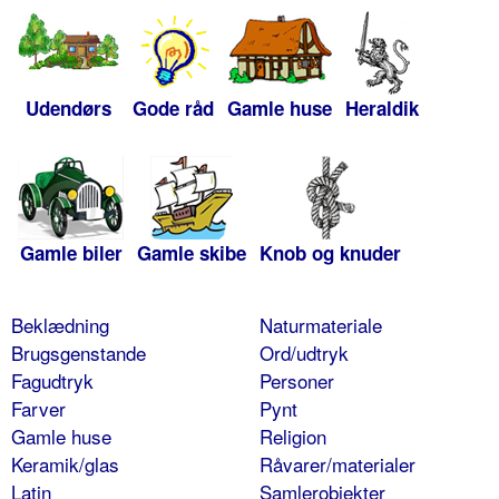
Udendørs
Gode råd
Gamle huse
Heraldik
Gamle biler
Gamle skibe
Knob og knuder
Beklædning
Naturmateriale
Brugsgenstande
Ord/udtryk
Fagudtryk
Personer
Farver
Pynt
Gamle huse
Religion
Keramik/glas
Råvarer/materialer
Latin
Samlerobjekter