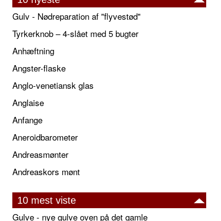
Gulv - Nødreparation af "flyvestød"
Tyrkerknob – 4-slået med 5 bugter
Anhæftning
Angster-flaske
Anglo-venetiansk glas
Anglaise
Anfange
Aneroidbarometer
Andreasmønter
Andreaskors mønt
10 mest viste
Gulve - nye gulve oven på det gamle