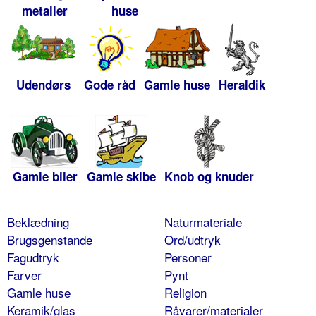
metaller
huse
Udendørs
Gode råd
Gamle huse
Heraldik
Gamle biler
Gamle skibe
Knob og knuder
Beklædning
Naturmateriale
Brugsgenstande
Ord/udtryk
Fagudtryk
Personer
Farver
Pynt
Gamle huse
Religion
Keramik/glas
Råvarer/materialer