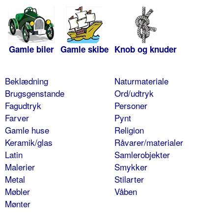
Gamle biler
Gamle skibe
Knob og knuder
Beklædning
Naturmateriale
Brugsgenstande
Ord/udtryk
Fagudtryk
Personer
Farver
Pynt
Gamle huse
Religion
Keramik/glas
Råvarer/materialer
Latin
Samlerobjekter
Malerier
Smykker
Metal
Stilarter
Møbler
Våben
Mønter