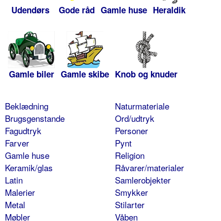
Udendørs
Gode råd
Gamle huse
Heraldik
Gamle biler
Gamle skibe
Knob og knuder
Beklædning
Naturmateriale
Brugsgenstande
Ord/udtryk
Fagudtryk
Personer
Farver
Pynt
Gamle huse
Religion
Keramik/glas
Råvarer/materialer
Latin
Samlerobjekter
Malerier
Smykker
Metal
Stilarter
Møbler
Våben