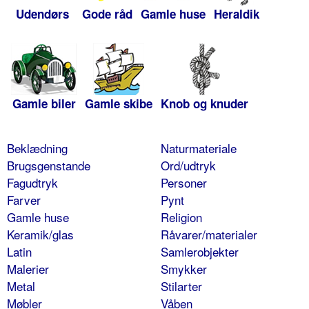
Udendørs
Gode råd
Gamle huse
Heraldik
Gamle biler
Gamle skibe
Knob og knuder
Beklædning
Naturmateriale
Brugsgenstande
Ord/udtryk
Fagudtryk
Personer
Farver
Pynt
Gamle huse
Religion
Keramik/glas
Råvarer/materialer
Latin
Samlerobjekter
Malerier
Smykker
Metal
Stilarter
Møbler
Våben