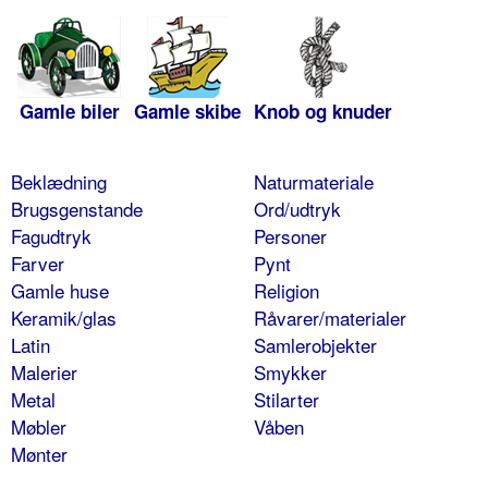
Gamle biler
Gamle skibe
Knob og knuder
Beklædning
Naturmateriale
Brugsgenstande
Ord/udtryk
Fagudtryk
Personer
Farver
Pynt
Gamle huse
Religion
Keramik/glas
Råvarer/materialer
Latin
Samlerobjekter
Malerier
Smykker
Metal
Stilarter
Møbler
Våben
Mønter