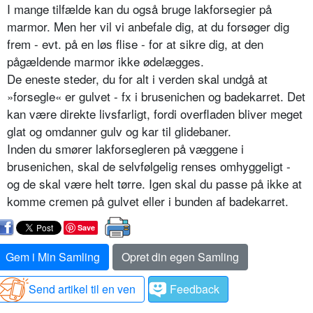
I mange tilfælde kan du også bruge lakforsegier på
marmor. Men her vil vi anbefale dig, at du forsøger dig
frem - evt. på en løs flise - for at sikre dig, at den
pågældende marmor ikke ødelægges.
De eneste steder, du for alt i verden skal undgå at
»forsegle« er gulvet - fx i brusenichen og badekarret. Det
kan være direkte livsfarligt, fordi overfladen bliver meget
glat og omdanner gulv og kar til glidebaner.
Inden du smører lakforsegleren på væggene i
brusenichen, skal de selvfølgelig renses omhyggeligt -
og de skal være helt tørre. Igen skal du passe på ikke at
komme cremen på gulvet eller i bunden af badekarret.
Save
Gem i Min Samling
Opret din egen Samling
Send artikel til en ven
Feedback