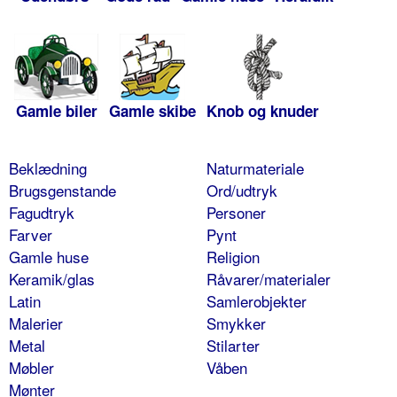
Gamle biler
Gamle skibe
Knob og knuder
Beklædning
Naturmateriale
Brugsgenstande
Ord/udtryk
Fagudtryk
Personer
Farver
Pynt
Gamle huse
Religion
Keramik/glas
Råvarer/materialer
Latin
Samlerobjekter
Malerier
Smykker
Metal
Stilarter
Møbler
Våben
Mønter