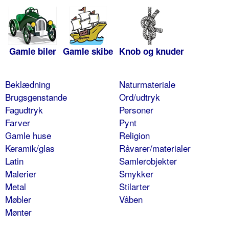
Gamle biler
Gamle skibe
Knob og knuder
Beklædning
Naturmateriale
Brugsgenstande
Ord/udtryk
Fagudtryk
Personer
Farver
Pynt
Gamle huse
Religion
Keramik/glas
Råvarer/materialer
Latin
Samlerobjekter
Malerier
Smykker
Metal
Stilarter
Møbler
Våben
Mønter