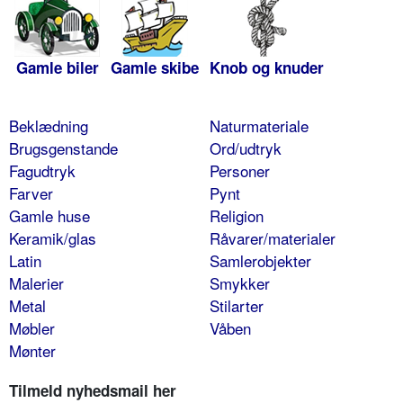
Gamle biler
Gamle skibe
Knob og knuder
Beklædning
Naturmateriale
Brugsgenstande
Ord/udtryk
Fagudtryk
Personer
Farver
Pynt
Gamle huse
Religion
Keramik/glas
Råvarer/materialer
Latin
Samlerobjekter
Malerier
Smykker
Metal
Stilarter
Møbler
Våben
Mønter
Tilmeld nyhedsmail her