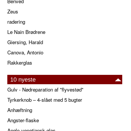
Benved
Zeus
radering
Le Nain Brødrene
Giersing, Harald
Canova, Antonio
Rakkerglas
10 nyeste
Gulv - Nødreparation af "flyvestød"
Tyrkerknob – 4-slået med 5 bugter
Anhæftning
Angster-flaske
Anglo-venetiansk glas