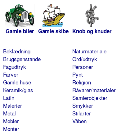
Gamle biler
Gamle skibe
Knob og knuder
Beklædning
Naturmateriale
Brugsgenstande
Ord/udtryk
Fagudtryk
Personer
Farver
Pynt
Gamle huse
Religion
Keramik/glas
Råvarer/materialer
Latin
Samlerobjekter
Malerier
Smykker
Metal
Stilarter
Møbler
Våben
Mønter