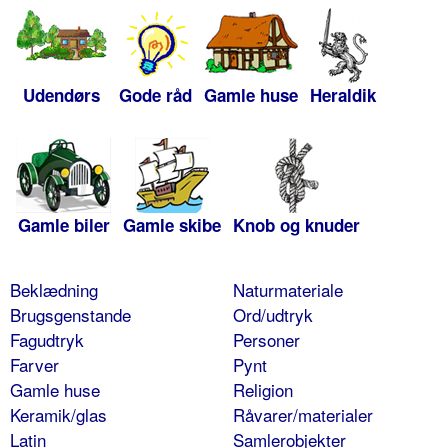
Udendørs
Gode råd
Gamle huse
Heraldik
Gamle biler
Gamle skibe
Knob og knuder
Beklædning
Naturmateriale
Brugsgenstande
Ord/udtryk
Fagudtryk
Personer
Farver
Pynt
Gamle huse
Religion
Keramik/glas
Råvarer/materialer
Latin
Samlerobjekter