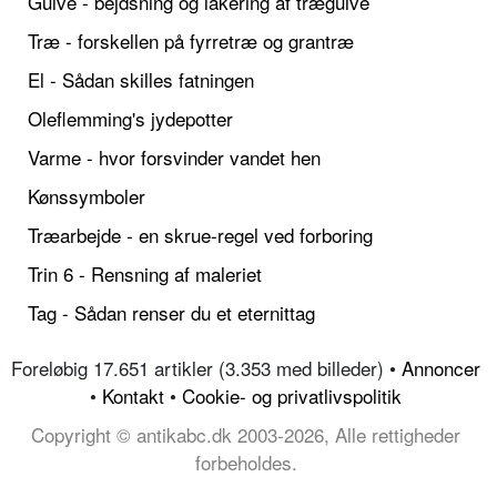
Gulve - bejdsning og lakering af trægulve
Træ - forskellen på fyrretræ og grantræ
El - Sådan skilles fatningen
Oleflemming's jydepotter
Varme - hvor forsvinder vandet hen
Kønssymboler
Træarbejde - en skrue-regel ved forboring
Trin 6 - Rensning af maleriet
Tag - Sådan renser du et eternittag
Foreløbig 17.651 artikler (3.353 med billeder) •
Annoncer
•
Kontakt
•
Cookie- og privatlivspolitik
Copyright © antikabc.dk 2003-2026, Alle rettigheder
forbeholdes.