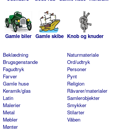
Gamle biler
Gamle skibe
Knob og knuder
Beklædning
Naturmateriale
Brugsgenstande
Ord/udtryk
Fagudtryk
Personer
Farver
Pynt
Gamle huse
Religion
Keramik/glas
Råvarer/materialer
Latin
Samlerobjekter
Malerier
Smykker
Metal
Stilarter
Møbler
Våben
Mønter