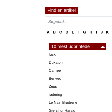
Find en artikel
A
B
C
D
E
F
G
H
I
J
K
10 mest udprintede
fusk
Dukaton
Camée
Benved
Zeus
radering
Le Nain Brødrene
Giersing, Harald