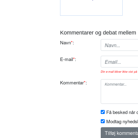
Kommentarer og debat mellem 
Navn
*
:
E-mail
*
:
Din e-mail bliver ikke vist på 
Kommentar
*
:
Få besked når d
Modtag nyhedsb