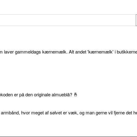
som laver gammeldags kærnemælk. Alt andet 'kærnemælk' i butikkerne
ekoden er på den originale almueblå? 🤞
 armbånd, hvor meget af sølvet er væk, og man gerne vil fjerne det he