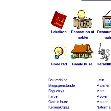
Leksikon
Reparation af
Restaur
møbler
male
Gode råd
Gamle huse
Heraldik
Beklædning
Latin
Brugsgenstande
Malerier
Fagudtryk
Metal
Farver
Møbler
Gamle huse
Mønter
Keramik/glas
Naturmat