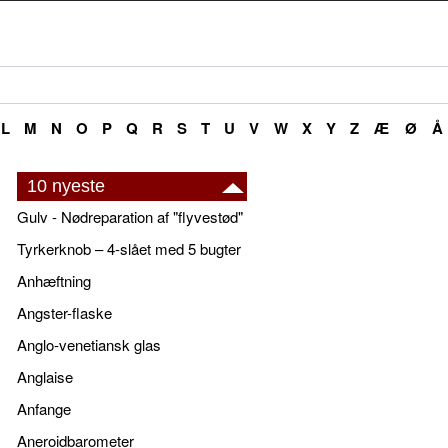
L
M
N
O
P
Q
R
S
T
U
V
W
X
Y
Z
Æ
Ø
Å
10 nyeste
Gulv - Nødreparation af "flyvestød"
Tyrkerknob – 4-slået med 5 bugter
Anhæftning
Angster-flaske
Anglo-venetiansk glas
Anglaise
Anfange
Aneroidbarometer