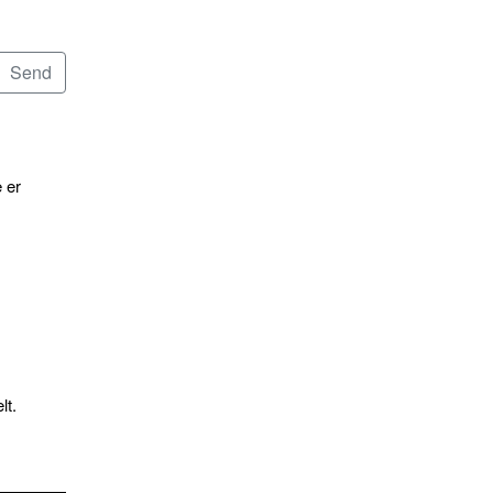
 er
lt.