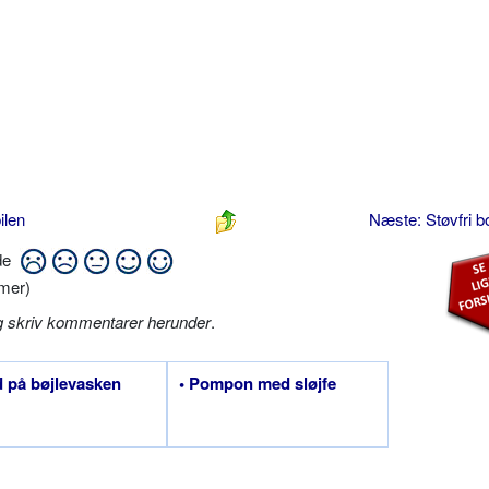
ilen
Næste: Støvfri b
ide
mer)
g skriv kommentarer herunder
.
d på bøjlevasken
• Pompon med sløjfe