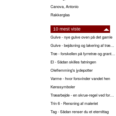
Canova, Antonio
Rakkerglas
10 mest viste
Gulve - nye gulve oven på det gamle
Gulve - bejdsning og lakering af trægulve
Træ - forskellen på fyrretræ og grantræ
El - Sådan skilles fatningen
Oleflemming's jydepotter
Varme - hvor forsvinder vandet hen
Kønssymboler
Træarbejde - en skrue-regel ved forboring
Trin 6 - Rensning af maleriet
Tag - Sådan renser du et eternittag