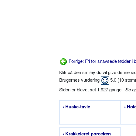
Forrige: Fri for snavsede fødder i b
Klik på den smiley du vil give denne s
Brugernes vurdering
5,0
(
10
stem
Siden er blevet set 1.927 gange -
Se o
• Huske-tavle
• Hol
• Krakkeleret porcelæn