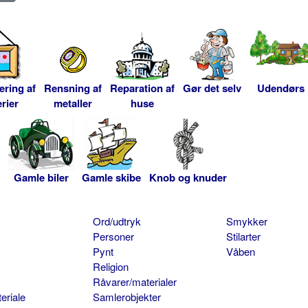
ering af
Rensning af
Reparation af
Gør det selv
Udendørs
rier
metaller
huse
Gamle biler
Gamle skibe
Knob og knuder
Ord/udtryk
Smykker
Personer
Stilarter
Pynt
Våben
Religion
Råvarer/materialer
eriale
Samlerobjekter