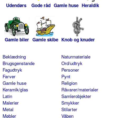
Udendørs
Gode råd
Gamle huse
Heraldik
Gamle biler
Gamle skibe
Knob og knuder
Beklædning
Naturmateriale
Brugsgenstande
Ord/udtryk
Fagudtryk
Personer
Farver
Pynt
Gamle huse
Religion
Keramik/glas
Råvarer/materialer
Latin
Samlerobjekter
Malerier
Smykker
Metal
Stilarter
Møbler
Våben