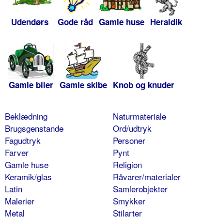
Udendørs
Gode råd
Gamle huse
Heraldik
Gamle biler
Gamle skibe
Knob og knuder
Beklædning
Naturmateriale
Brugsgenstande
Ord/udtryk
Fagudtryk
Personer
Farver
Pynt
Gamle huse
Religion
Keramik/glas
Råvarer/materialer
Latin
Samlerobjekter
Malerier
Smykker
Metal
Stilarter