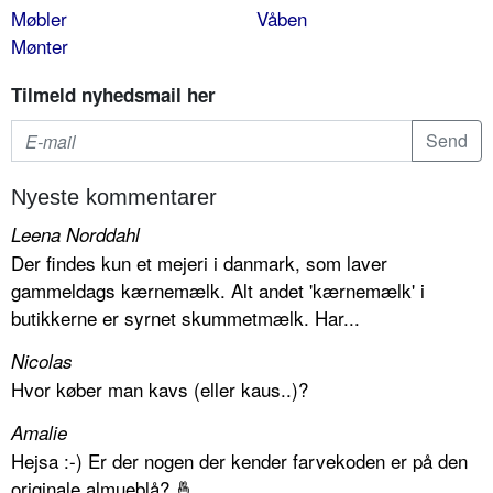
Møbler
Våben
Mønter
Tilmeld nyhedsmail her
Nyeste kommentarer
Leena Norddahl
Der findes kun et mejeri i danmark, som laver
gammeldags kærnemælk. Alt andet 'kærnemælk' i
butikkerne er syrnet skummetmælk. Har...
Nicolas
Hvor køber man kavs (eller kaus..)?
Amalie
Hejsa :-) Er der nogen der kender farvekoden er på den
originale almueblå? 🤞