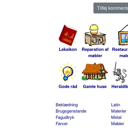
Leksikon
Reparation af
Restaur
møbler
male
Gode råd
Gamle huse
Heraldik
Beklædning
Latin
Brugsgenstande
Malerier
Fagudtryk
Metal
Farver
Møbler