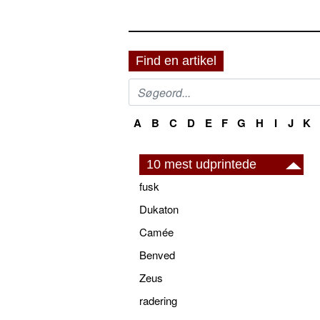
Find en artikel
A
B
C
D
E
F
G
H
I
J
K
10 mest udprintede
fusk
Dukaton
Camée
Benved
Zeus
radering