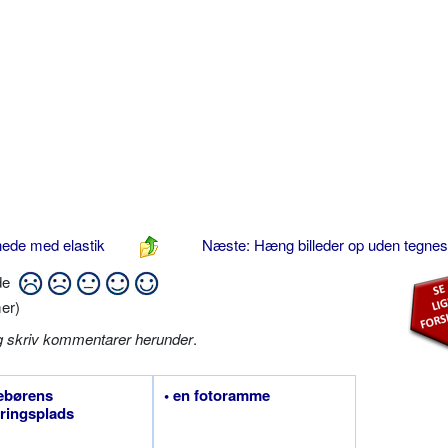
nede med elastik
Næste: Hæng billeder op uden tegnest
ide
er)
g skriv kommentarer herunder
.
llebørens
• en fotoramme
ringsplads