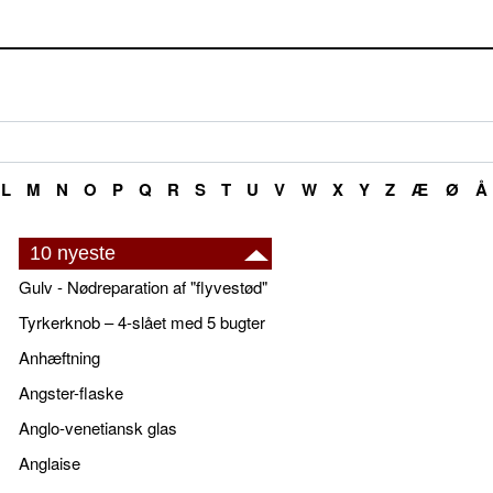
L
M
N
O
P
Q
R
S
T
U
V
W
X
Y
Z
Æ
Ø
Å
10 nyeste
Gulv - Nødreparation af "flyvestød"
Tyrkerknob – 4-slået med 5 bugter
Anhæftning
Angster-flaske
Anglo-venetiansk glas
Anglaise