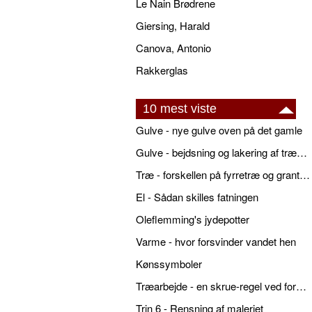
Le Nain Brødrene
Giersing, Harald
Canova, Antonio
Rakkerglas
10 mest viste
Gulve - nye gulve oven på det gamle
Gulve - bejdsning og lakering af trægulve
Træ - forskellen på fyrretræ og grantræ
El - Sådan skilles fatningen
Oleflemming's jydepotter
Varme - hvor forsvinder vandet hen
Kønssymboler
Træarbejde - en skrue-regel ved forboring
Trin 6 - Rensning af maleriet