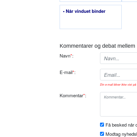
• Når vinduet binder
Kommentarer og debat mellem 
Navn
*
:
E-mail
*
:
Din e-mail bliver ikke vist på 
Kommentar
*
:
Få besked når d
Modtag nyhedsb