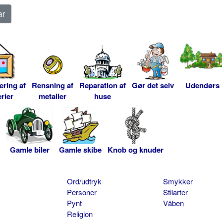
ering af
Rensning af
Reparation af
Gør det selv
Udendørs
rier
metaller
huse
Gamle biler
Gamle skibe
Knob og knuder
Ord/udtryk
Smykker
Personer
Stilarter
Pynt
Våben
Religion