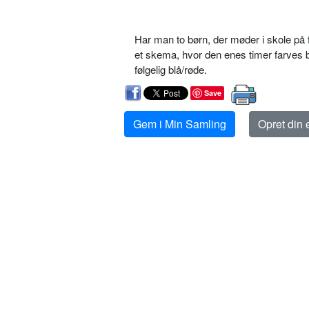
Har man to børn, der møder i skole på f
et skema, hvor den enes timer farves b
følgelig blå/røde.
Save
Gem i Min Samling
Opret din