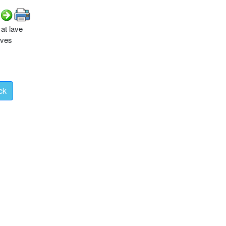
 at lave
rves
ck