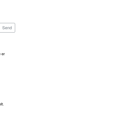
 er
lt.