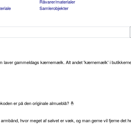
Råvarer/materialer
eriale
Samlerobjekter
som laver gammeldags kærnemælk. Alt andet 'kærnemælk' i butikkerne
ekoden er på den originale almueblå? 🤞
 armbånd, hvor meget af sølvet er væk, og man gerne vil fjerne det he